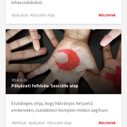
kihasználásával.
#pályázat
#Szociális Alap
Részletek
2014-11-10
Pályázati felhívás: Szociális alap
Elsődleges célja, hogy hátrányos helyzetű
embereken, családokon komplex módon segítsen.
#felhívás
#pályázat
#Szociális Alap
Részletek