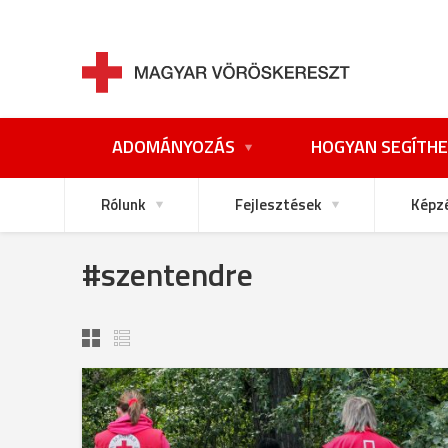
ADOMÁNYOZÁS
HOGYAN SEGÍTHE
Rólunk
Fejlesztések
Képz
#szentendre