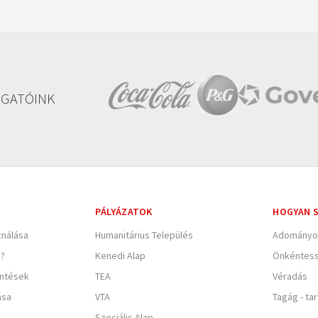
GATÓINK
PÁLYÁZATOK
HOGYAN S
nálása
Humanitárius Település
Adományo
e?
Kenedi Alap
Önkéntes
entések
TEA
Véradás
ása
VTA
Tagág - ta
Szociális Alap