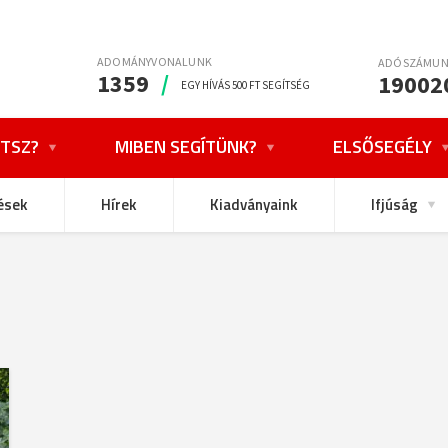
ADOMÁNYVONALUNK
ADÓSZÁMU
1359
/
19002
EGY HÍVÁS 500 FT SEGÍTSÉG
TSZ?
MIBEN SEGÍTÜNK?
ELSŐSEGÉLY
ések
Hírek
Kiadványaink
Ifjúság