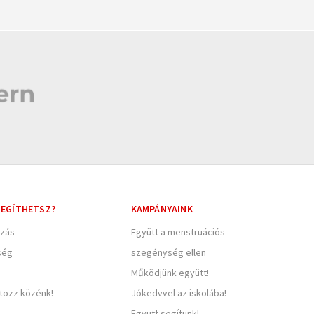
EGÍTHETSZ?
KAMPÁNYAINK
zás
Együtt a menstruációs
ség
szegénység ellen
Működjünk együtt!
rtozz közénk!
Jókedvvel az iskolába!
Együtt segítünk!