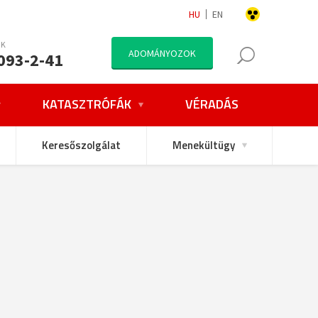
HU
EN
NK
ADOMÁNYOZOK
093-2-41
KATASZTRÓFÁK
VÉRADÁS
Keresőszolgálat
Menekültügy