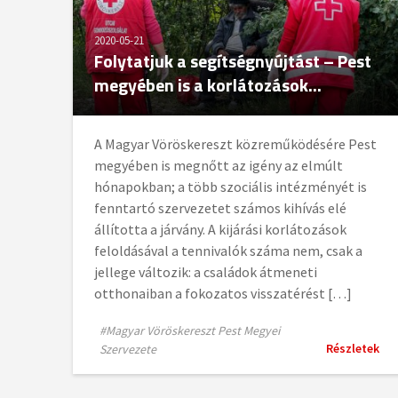
2020-05-21
Folytatjuk a segítségnyújtást – Pest
megyében is a korlátozások...
A Magyar Vöröskereszt közreműködésére Pest
megyében is megnőtt az igény az elmúlt
hónapokban; a több szociális intézményét is
fenntartó szervezetet számos kihívás elé
állította a járvány. A kijárási korlátozások
feloldásával a tennivalók száma nem, csak a
jellege változik: a családok átmeneti
otthonaiban a fokozatos visszatérést […]
#Magyar Vöröskereszt Pest Megyei
Részletek
Szervezete