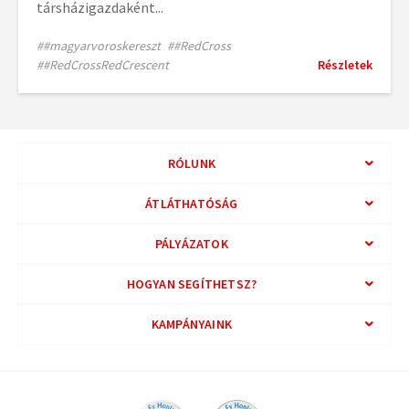
társházigazdaként...
##magyarvoroskereszt
##RedCross
##RedCrossRedCrescent
Részletek
RÓLUNK
ÁTLÁTHATÓSÁG
PÁLYÁZATOK
HOGYAN SEGÍTHETSZ?
KAMPÁNYAINK