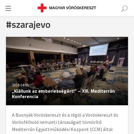
#szarajevo
2019-04-05
„Kiállunk az emberiességért!” – XIII. Mediterrán
Konferencia
A Bosnyák Vöröskereszt és a régió a Vöröskereszt és
Vörösfélhold nemzeti társaságait tömörítő
Mediterrán Együttműködési Központ (CCM) által