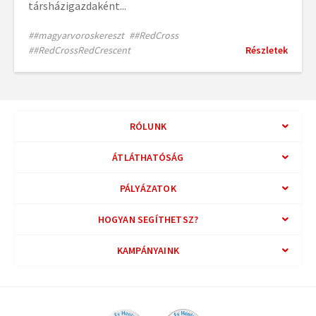
társházigazdaként...
##magyarvoroskereszt
##RedCross
##RedCrossRedCrescent
Részletek
RÓLUNK
ÁTLÁTHATÓSÁG
PÁLYÁZATOK
HOGYAN SEGÍTHETSZ?
KAMPÁNYAINK