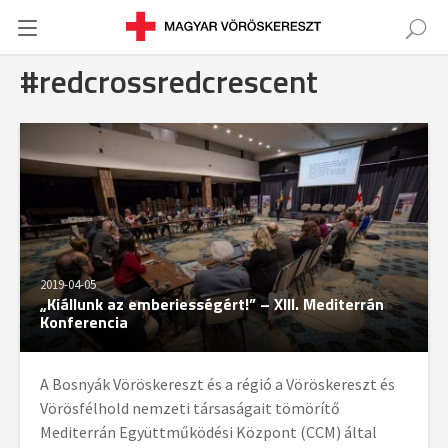
#redcrossredcrescent
2019-04-05
„Kiállunk az emberiességért!” – XIII. Mediterrán
Konferencia
A Bosnyák Vöröskereszt és a régió a Vöröskereszt és
Vörösfélhold nemzeti társaságait tömörítő
Mediterrán Együttműködési Központ (CCM) által