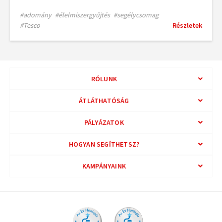
#adomány
#élelmiszergyűjtés
#segélycsomag
#Tesco
Részletek
RÓLUNK
ÁTLÁTHATÓSÁG
PÁLYÁZATOK
HOGYAN SEGÍTHETSZ?
KAMPÁNYAINK