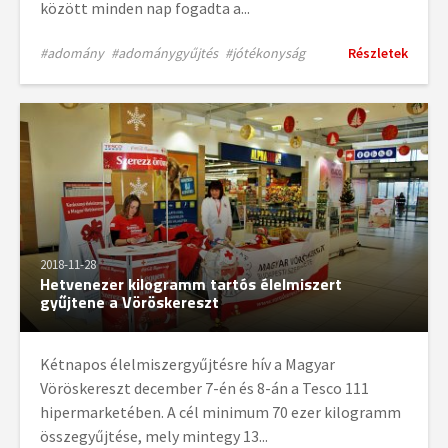
között minden nap fogadta a...
#adomány
#adománygyűjtés
#jótékonyság
Részletek
2018-11-28
Hetvenezer kilogramm tartós élelmiszert
gyűjtene a Vöröskereszt
Kétnapos élelmiszergyűjtésre hív a Magyar
Vöröskereszt december 7-én és 8-án a Tesco 111
hipermarketében. A cél minimum 70 ezer kilogramm
összegyűjtése, mely mintegy 13...