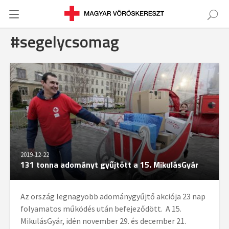
#segelycsomag
2019-12-22
131 tonna adományt gyűjtött a 15. MikulásGyár
Az ország legnagyobb adománygyűjtő akciója 23 nap
folyamatos működés után befejeződött. A 15.
MikulásGyár, idén november 29. és december 21.