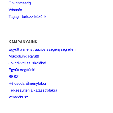
Önkéntesség
Véradás
Tagág - tartozz közénk!
KAMPÁNYAINK
Együtt a menstruációs szegénység ellen
Működjünk együtt!
Jókedvvel az iskolába!
Együtt segítünk!
BESZ
Hétcsoda Élménytábor
Felkészülten a katasztrófákra
Véradóbusz