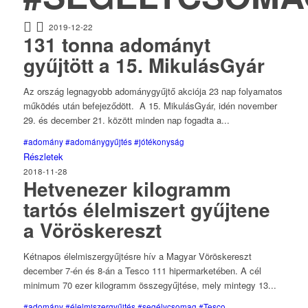
2019-12-22
131 tonna adományt
gyűjtött a 15. MikulásGyár
Az ország legnagyobb adománygyűjtő akciója 23 nap folyamatos
működés után befejeződött. A 15. MikulásGyár, idén november
29. és december 21. között minden nap fogadta a...
#adomány
#adománygyűjtés
#jótékonyság
Részletek
2018-11-28
Hetvenezer kilogramm
tartós élelmiszert gyűjtene
a Vöröskereszt
Kétnapos élelmiszergyűjtésre hív a Magyar Vöröskereszt
december 7-én és 8-án a Tesco 111 hipermarketében. A cél
minimum 70 ezer kilogramm összegyűjtése, mely mintegy 13...
#adomány
#élelmiszergyűjtés
#segélycsomag
#Tesco