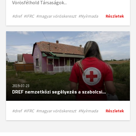
Vörösfélhold Társaságok...
#dref
#IFRC
#magyar vöröskereszt
#Nyírmada
Részletek
2019-07-23
DREF nemzetközi segélyezés a szabolcsi...
#dref
#IFRC
#magyar vöröskereszt
#Nyírmada
Részletek