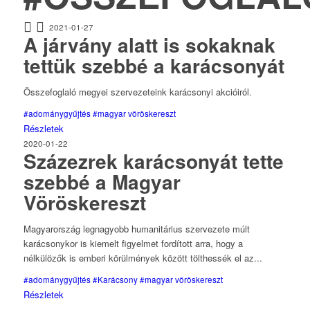
2021-01-27
A járvány alatt is sokaknak
tettük szebbé a karácsonyát
Összefoglaló megyei szervezeteink karácsonyi akcióiról.
#adománygyűjtés
#magyar vöröskereszt
Részletek
2020-01-22
Százezrek karácsonyát tette
szebbé a Magyar
Vöröskereszt
Magyarország legnagyobb humanitárius szervezete múlt
karácsonykor is kiemelt figyelmet fordított arra, hogy a
nélkülözők is emberi körülmények között tölthessék el az...
#adománygyűjtés
#Karácsony
#magyar vöröskereszt
Részletek