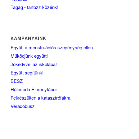
Tagág - tartozz közénk!
KAMPÁNYAINK
Együtt a menstruációs szegénység ellen
Működjünk együtt!
Jókedvvel az iskolába!
Együtt segítünk!
BESZ
Hétcsoda Élménytábor
Felkészülten a katasztrófákra
Véradóbusz