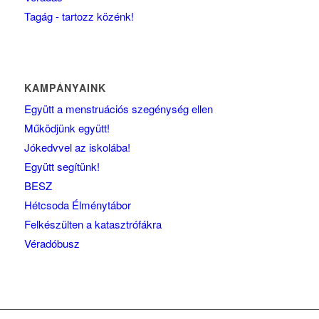
Tagág - tartozz közénk!
KAMPÁNYAINK
Együtt a menstruációs szegénység ellen
Működjünk együtt!
Jókedvvel az iskolába!
Együtt segítünk!
BESZ
Hétcsoda Élménytábor
Felkészülten a katasztrófákra
Véradóbusz