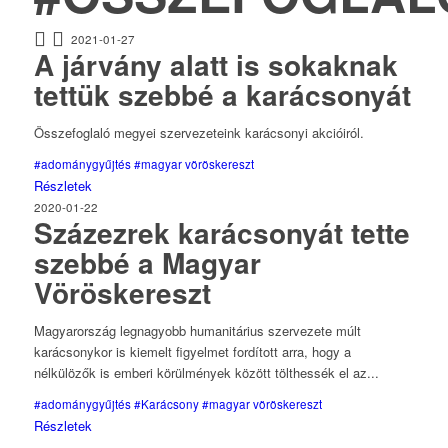
2021-01-27
A járvány alatt is sokaknak
tettük szebbé a karácsonyát
Összefoglaló megyei szervezeteink karácsonyi akcióiról.
#adománygyűjtés
#magyar vöröskereszt
Részletek
2020-01-22
Százezrek karácsonyát tette
szebbé a Magyar
Vöröskereszt
Magyarország legnagyobb humanitárius szervezete múlt
karácsonykor is kiemelt figyelmet fordított arra, hogy a
nélkülözők is emberi körülmények között tölthessék el az...
#adománygyűjtés
#Karácsony
#magyar vöröskereszt
Részletek