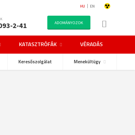
HU
EN
NK
ADOMÁNYOZOK
093-2-41
KATASZTRÓFÁK
VÉRADÁS
Keresőszolgálat
Menekültügy