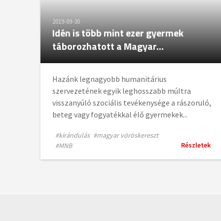
2019-09-30
Idén is több mint ezer gyermek
táborozhatott a Magyar...
Hazánk legnagyobb humanitárius
szervezetének egyik leghosszabb múltra
visszanyúló szociális tevékenysége a rászoruló,
beteg vagy fogyatékkal élő gyermekek...
#kirándulás
#magyar vöröskereszt
Részletek
#MNB