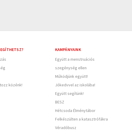
EGÍTHETSZ?
KAMPÁNYAINK
zás
Együtt a menstruációs
ség
szegénység ellen
Működjünk együtt!
rtozz közénk!
Jókedvvel az iskolába!
Együtt segítünk!
BESZ
Hétcsoda Élménytábor
Felkészülten a katasztrófákra
Véradóbusz