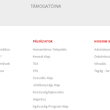
TÁMOGATÓINK
PÁLYÁZATOK
HOGYAN S
nálása
Humanitárius Település
Adományo
e?
Kenedi Alap
Önkéntes
entések
TEA
Véradás
ása
VTA
Tagág - ta
Szociális Alap
Jótékonysági Alap
Közösségfejlesztési
Alaprész
Egészség-Program Alap