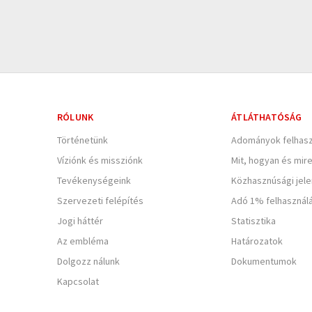
RÓLUNK
ÁTLÁTHATÓSÁG
Történetünk
Adományok felhasz
Víziónk és missziónk
Mit, hogyan és mir
Tevékenységeink
Közhasznúsági jel
Szervezeti felépítés
Adó 1% felhasznál
Jogi háttér
Statisztika
Az embléma
Határozatok
Dolgozz nálunk
Dokumentumok
Kapcsolat