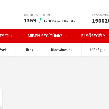
ADOMÁNYVONALUNK
ADÓSZÁMU
1359
/
19002
EGY HÍVÁS 500 FT SEGÍTSÉG
TSZ?
MIBEN SEGÍTÜNK?
ELSŐSEGÉLY
ések
Hírek
Kiadványaink
Ifjúság