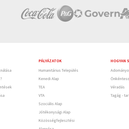
PÁLYÁZATOK
HOGYAN S
nálása
Humanitárius Település
Adományo
e?
Kenedi Alap
Önkéntes
entések
TEA
Véradás
ása
VTA
Tagág - ta
Szociális Alap
Jótékonysági Alap
Közösségfejlesztési
Alaprész