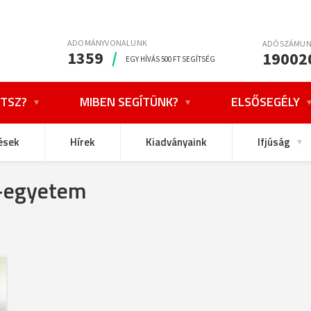
ADOMÁNYVONALUNK
ADÓSZÁMU
1359
/
19002
EGY HÍVÁS 500 FT SEGÍTSÉG
TSZ?
MIBEN SEGÍTÜNK?
ELSŐSEGÉLY
ések
Hírek
Kiadványaink
Ifjúság
-egyetem