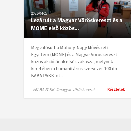
2021-04-28
Lezárult a Magyar Vöröskereszt és a
MOME első közös...
Megvalósult a Moholy-Nagy Művészeti
Egyetem (MOME) és a Magyar Vöröskereszt
közös akciójának első szakasza, melynek
keretében a humanitárius szervezet 100 db
BABA PAKK-ot...
Részletek
#BABA PAKK
#magyar vöröskereszt