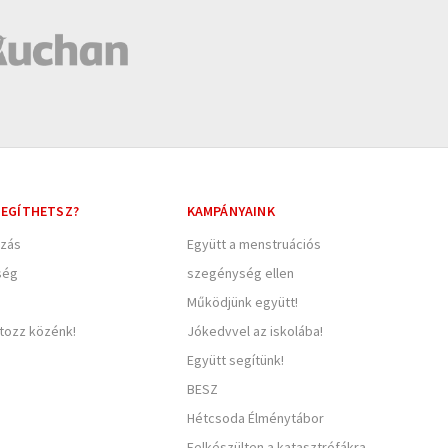
EGÍTHETSZ?
KAMPÁNYAINK
zás
Együtt a menstruációs
ség
szegénység ellen
Működjünk együtt!
rtozz közénk!
Jókedvvel az iskolába!
Együtt segítünk!
BESZ
Hétcsoda Élménytábor
Felkészülten a katasztrófákra