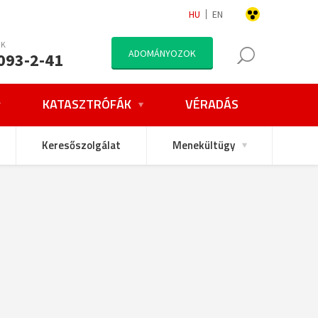
HU
EN
NK
ADOMÁNYOZOK
093-2-41
KATASZTRÓFÁK
VÉRADÁS
Keresőszolgálat
Menekültügy