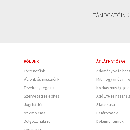
TÁMOGATÓINK
RÓLUNK
ÁTLÁTHATÓSÁG
Történetünk
Adományok felhasz
Víziónk és missziónk
Mit, hogyan és mir
Tevékenységeink
Közhasznúsági jel
Szervezeti felépítés
Adó 1% felhasznál
Jogi háttér
Statisztika
Az embléma
Határozatok
Dolgozz nálunk
Dokumentumok
Kapcsolat