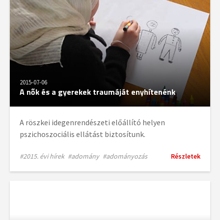
2015-07-06
A nők és a gyerekek traumáját enyhítenénk
A röszkei idegenrendészeti előállító helyen
pszichoszociális ellátást biztosítunk.
#2015. évi hírek
#adomány
#adományozás
Részletek