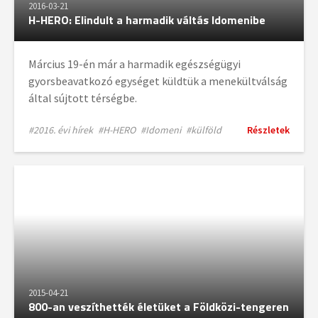
2016-03-21
H-HERO: Elindult a harmadik váltás Idomenibe
Március 19-én már a harmadik egészségügyi
gyorsbeavatkozó egységet küldtük a menekültválság
által sújtott térségbe.
#2016. évi hírek
#H-HERO
#Idomeni
#külföld
Részletek
2015-04-21
800-an veszíthették életüket a Földközi-tengeren