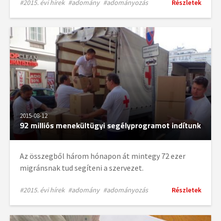
#2015. évi hírek
#adomány
#adományozás
Részletek
2015-08-12
92 milliós menekültügyi segélyprogramot indítunk
Az összegből három hónapon át mintegy 72 ezer
migránsnak tud segíteni a szervezet.
#2015. évi hírek
#adomány
#adományozás
Részletek