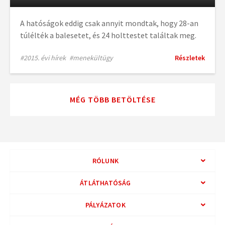
A hatóságok eddig csak annyit mondtak, hogy 28-an
túlélték a balesetet, és 24 holttestet találtak meg.
#2015. évi hírek
#menekültügy
Részletek
MÉG TÖBB BETÖLTÉSE
RÓLUNK
ÁTLÁTHATÓSÁG
PÁLYÁZATOK