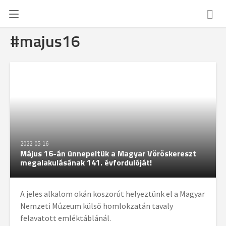
#majus16
2022-05-16
Május 16-án ünnepeltük a Magyar Vöröskereszt
megalakulásának 141. évfordulóját!
A jeles alkalom okán koszorút helyeztünk el a Magyar
Nemzeti Múzeum külső homlokzatán tavaly
felavatott emléktáblánál.