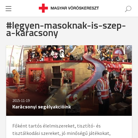
#legyen-masoknak-is-szep-
a-karacsony
2015-11-19
Karácsonyi segélyakcióink
Főként tartós élelmiszereket, tisztító- és
tisztálkodási szereket, jó minőségű játékokat,