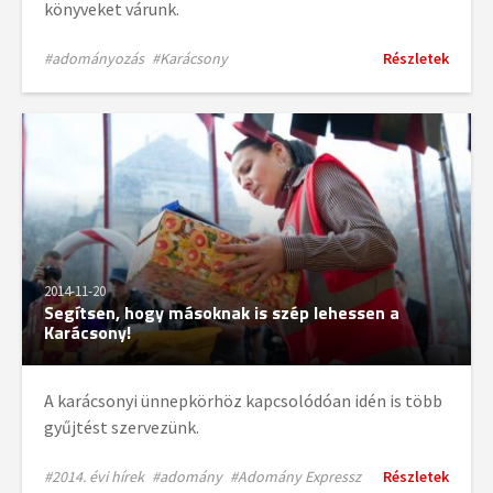
könyveket várunk.
#adományozás
#Karácsony
Részletek
2014-11-20
Segítsen, hogy másoknak is szép lehessen a
Karácsony!
A karácsonyi ünnepkörhöz kapcsolódóan idén is több
gyűjtést szervezünk.
#2014. évi hírek
#adomány
#Adomány Expressz
Részletek