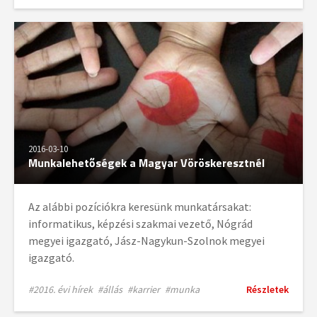
2016-03-10
Munkalehetőségek a Magyar Vöröskeresztnél
Az alábbi pozíciókra keresünk munkatársakat:
informatikus, képzési szakmai vezető, Nógrád
megyei igazgató, Jász-Nagykun-Szolnok megyei
igazgató.
#2016. évi hírek
#állás
#karrier
#munka
Részletek