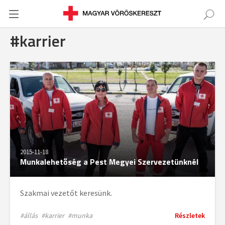
#karrier
2015-11-18
Munkalehetőség a Pest Megyei Szervezetünknél
Szakmai vezetőt keresünk.
#állás
#karrier
#munka
Részletek