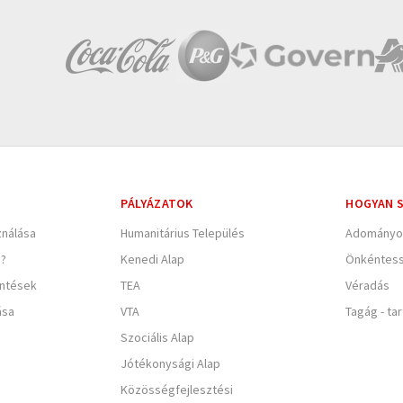
PÁLYÁZATOK
HOGYAN S
nálása
Humanitárius Település
Adományo
e?
Kenedi Alap
Önkéntes
entések
TEA
Véradás
ása
VTA
Tagág - ta
Szociális Alap
Jótékonysági Alap
Közösségfejlesztési