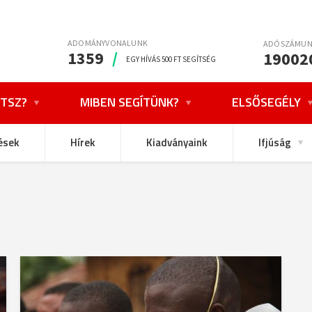
ADOMÁNYVONALUNK
ADÓSZÁMU
1359
/
19002
EGY HÍVÁS 500 FT SEGÍTSÉG
TSZ?
MIBEN SEGÍTÜNK?
ELSŐSEGÉLY
ések
Hírek
Kiadványaink
Ifjúság