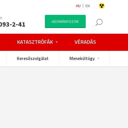
HU
EN
NK
ADOMÁNYOZOK
093-2-41
KATASZTRÓFÁK
VÉRADÁS
Keresőszolgálat
Menekültügy