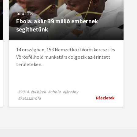
2014-10-22
Ebola: akár 39 millió embernek
segíthetünk
14 országban, 153 Nemzetközi Vöröskereszt és
Vörösfélhold munkatárs dolgozik az érintett
területeken.
#2014. évi hírek
#ebola
#járvány
Részletek
#katasztrófa