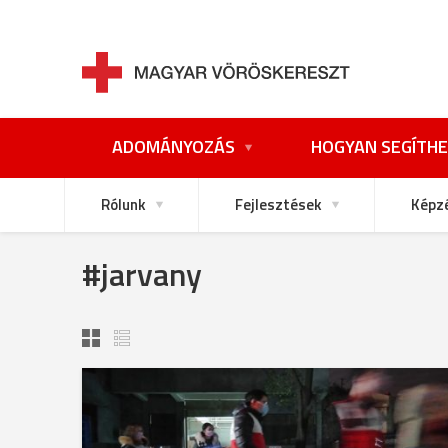
ADOMÁNYOZÁS
HOGYAN SEGÍTHE
Rólunk
Fejlesztések
Képz
#jarvany