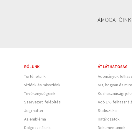
TÁMOGATÓINK
RÓLUNK
ÁTLÁTHATÓSÁG
Történetünk
Adományok felhasz
Víziónk és missziónk
Mit, hogyan és mir
Tevékenységeink
Közhasznúsági jel
Szervezeti felépítés
Adó 1% felhasznál
Jogi háttér
Statisztika
Az embléma
Határozatok
Dolgozz nálunk
Dokumentumok