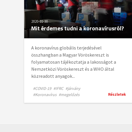
2020-01-30
Mit érdemes tudni a koronavírusról?
A koronavírus globális terjedésével
összhangban a Magyar Vöröskereszt is
folyamatosan tájékoztatja a lakosságot a
Nemzetközi Vöröskereszt és a WHO által
közreadott anyagok...
#COVID-19
#IFRC
#járvány
Részletek
#Koronavírus
#megelőzés