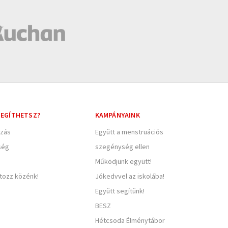
EGÍTHETSZ?
KAMPÁNYAINK
zás
Együtt a menstruációs
ség
szegénység ellen
Működjünk együtt!
rtozz közénk!
Jókedvvel az iskolába!
Együtt segítünk!
BESZ
Hétcsoda Élménytábor