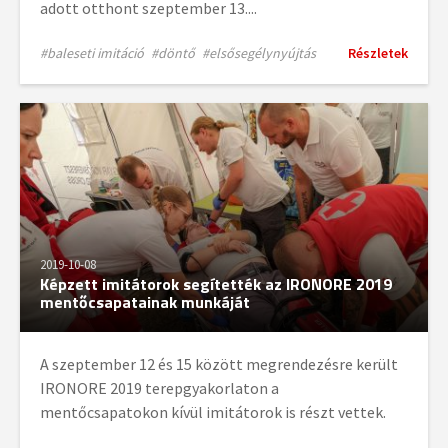
adott otthont szeptember 13....
#baleseti imitáció
#döntő
#elsősegélynyújtás
Részletek
2019-10-08
Képzett imitátorok segítették az IRONORE 2019
mentőcsapatainak munkáját
A szeptember 12 és 15 között megrendezésre került
IRONORE 2019 terepgyakorlaton a
mentőcsapatokon kívül imitátorok is részt vettek.