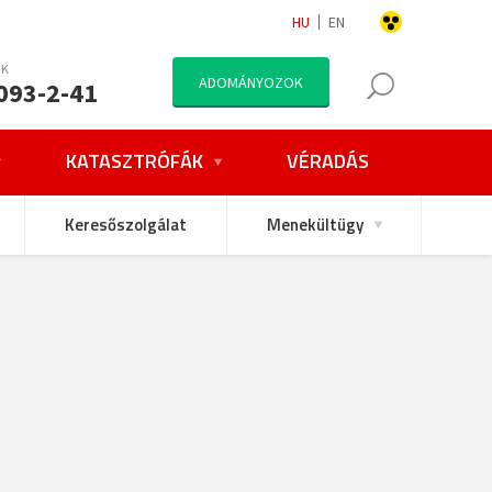
HU
EN
NK
ADOMÁNYOZOK
093-2-41
KATASZTRÓFÁK
VÉRADÁS
Keresőszolgálat
Menekültügy