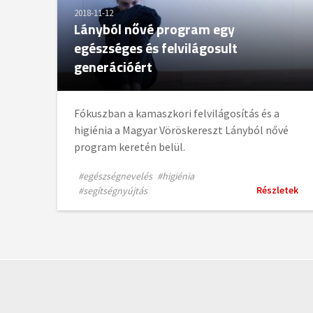
2018-11-12
Lányból nővé program egy
egészséges és felvilágosult
generációért
Fókuszban a kamaszkori felvilágosítás és a
higiénia a Magyar Vöröskereszt Lányból nővé
program keretén belül.
#egészségnevelés
#higiénia
Részletek
#segítségnyújtás