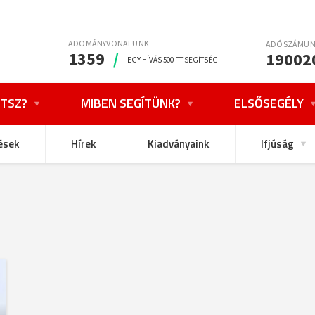
ADOMÁNYVONALUNK
ADÓSZÁMU
1359
/
19002
EGY HÍVÁS 500 FT SEGÍTSÉG
TSZ?
MIBEN SEGÍTÜNK?
ELSŐSEGÉLY
ések
Hírek
Kiadványaink
Ifjúság