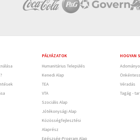
PÁLYÁZATOK
HOGYAN S
nálása
Humanitárius Település
Adományo
e?
Kenedi Alap
Önkéntes
entések
TEA
Véradás
ása
VTA
Tagág - ta
Szociális Alap
Jótékonysági Alap
Közösségfejlesztési
Alaprész
Egészség-Program Alap