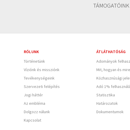
TÁMOGATÓINK
RÓLUNK
ÁTLÁTHATÓSÁG
Történetünk
Adományok felhasz
Víziónk és missziónk
Mit, hogyan és mir
Tevékenységeink
Közhasznúsági jel
Szervezeti felépítés
Adó 1% felhasznál
Jogi háttér
Statisztika
Az embléma
Határozatok
Dolgozz nálunk
Dokumentumok
Kapcsolat