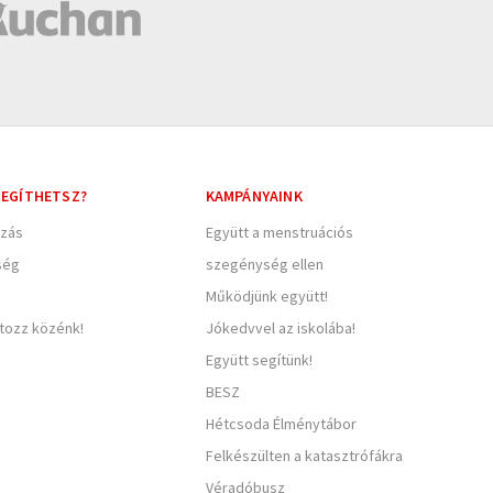
EGÍTHETSZ?
KAMPÁNYAINK
zás
Együtt a menstruációs
ség
szegénység ellen
Működjünk együtt!
rtozz közénk!
Jókedvvel az iskolába!
Együtt segítünk!
BESZ
Hétcsoda Élménytábor
Felkészülten a katasztrófákra
Véradóbusz