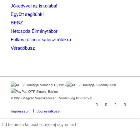
Jókedvvel az iskolába!
Együtt segítünk!
BESZ
Hétcsoda Élménytábor
Felkészülten a katasztrófákra
Véradóbusz
© 2026 Magyar Vöröskereszt - Minden jog fenntartva!
Impresszum
Jogi nyilatkozat