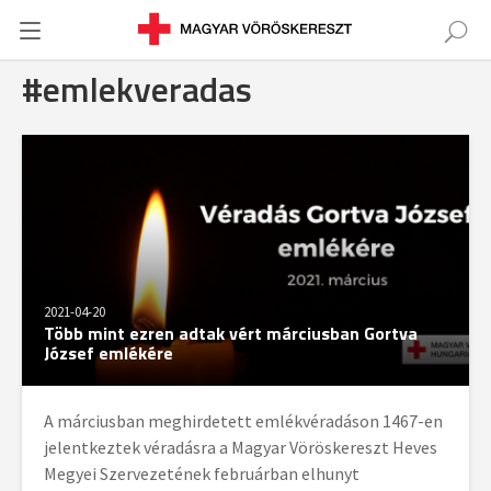
#emlekveradas
2021-04-20
Több mint ezren adtak vért márciusban Gortva
József emlékére
A márciusban meghirdetett emlékvéradáson 1467-en
jelentkeztek véradásra a Magyar Vöröskereszt Heves
Megyei Szervezetének februárban elhunyt