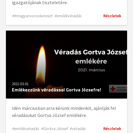
igazgatójának tiszteletére.
##magyarvoroskereszt
#emlékvéradás
Részletek
2021-03-01
Emlékezzünk véradással Gortva Józsefre!
Idén márciusban arra kérünk mindenkit, ajánlják fel
véradásukat Gortva József emlékére.
#emlékvéradás
#Gortva József
#véradás
Részletek