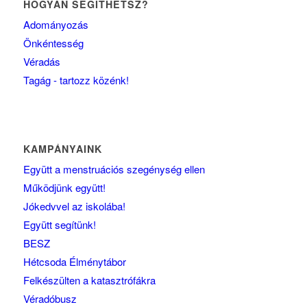
HOGYAN SEGÍTHETSZ?
Adományozás
Önkéntesség
Véradás
Tagág - tartozz közénk!
KAMPÁNYAINK
Együtt a menstruációs szegénység ellen
Működjünk együtt!
Jókedvvel az iskolába!
Együtt segítünk!
BESZ
Hétcsoda Élménytábor
Felkészülten a katasztrófákra
Véradóbusz