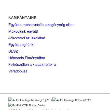
KAMPÁNYAINK
Együtt a menstruációs szegénység ellen
Működjünk együtt!
Jókedvvel az iskolába!
Együtt segítünk!
BESZ
Hétcsoda Élménytábor
Felkészülten a katasztrófákra
Véradóbusz