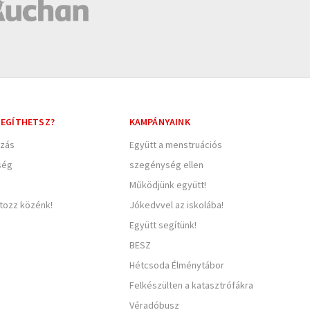
EGÍTHETSZ?
KAMPÁNYAINK
zás
Együtt a menstruációs
ség
szegénység ellen
Működjünk együtt!
rtozz közénk!
Jókedvvel az iskolába!
Együtt segítünk!
BESZ
Hétcsoda Élménytábor
Felkészülten a katasztrófákra
Véradóbusz