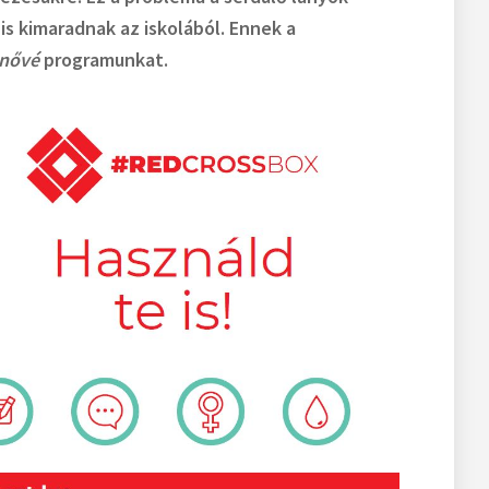
s kimaradnak az iskolából. Ennek a
 nővé
programunkat.