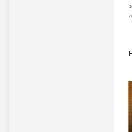
b
s
H