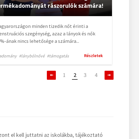
ermékadományát rászorulók számára!
gyarországon minden tizedik nőt érinti a
nstruációs szegénység, azaz a lányok és nők
%-ának nincs lehetősége a számára...
Részletek
adomány
#lánybólnővé
#támogatás
1
2
3
4
nt el kell juttatni az iskolákba, tájékoztató