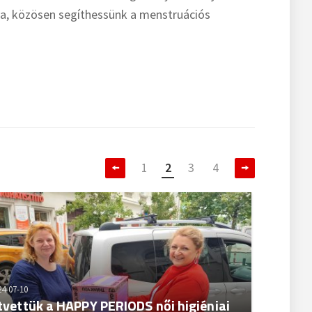
tva, közösen segíthessünk a menstruációs
1
2
3
4
24-07-10
tvettük a HAPPY PERIODS női higiéniai