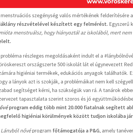
 menstruációs szegénység valós mértékének felderítésére 
iáklány részvételével készített egy felmérést.
Egyszerű ké
mióta menstruálsz, hogy hiányoztál az iskolából, mert nem 
elelt.
 probléma részleges megoldásaként indult el a #lánybólnő
öröskereszt országszerte 500 iskolát lát el úgynevezett Re
zámára higiéniai termékek, edukációs anyagok találhatók. E
ogy a lányok azt is szokják, a problémáikat nem kell szégyel
zabad segítséget kérni, ha szükségük van rá. A tanárok ebb
zervezet tapasztalata szerint szoros és jó együttműködésbe
ővé
program eddig több mint 20.000 fiatalnak segített ab
egfelelő higiéniai körülmények között tudjon iskolába jár
A
Lányból nővé
program
főtámogatója a P&G
, amely tanéve