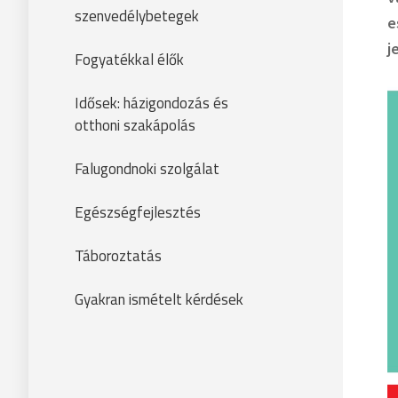
szenvedélybetegek
e
j
Fogyatékkal élők
Idősek: házigondozás és
otthoni szakápolás
Falugondnoki szolgálat
Egészségfejlesztés
Táboroztatás
Gyakran ismételt kérdések