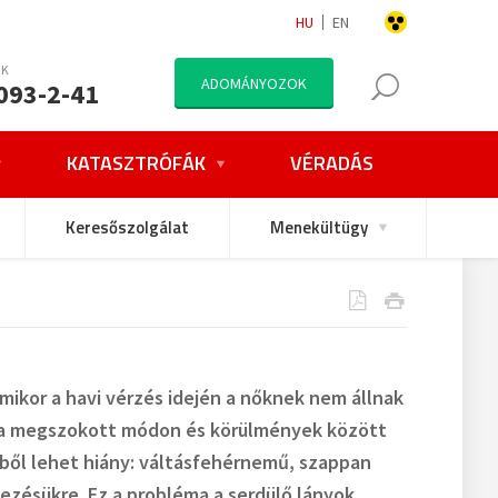
HU
EN
NK
ADOMÁNYOZOK
093-2-41
KATASZTRÓFÁK
VÉRADÁS
Keresőszolgálat
Menekültügy
ikor a havi vérzés idején a nőknek nem állnak
l a megszokott módon és körülmények között
kből lehet hiány: váltásfehérnemű, szappan
kezésükre. Ez a probléma a serdülő lányok