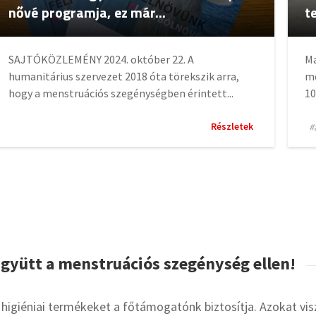
nővé programja, ez már...
t
SAJTÓKÖZLEMÉNY 2024. október 22. A
Ma
humanitárius szervezet 2018 óta törekszik arra,
me
hogy a menstruációs szegénységben érintett...
10
Részletek
#
gyütt a menstruációs szegénység ellen!
 higiéniai termékeket a főtámogatónk biztosítja. Azokat viszo