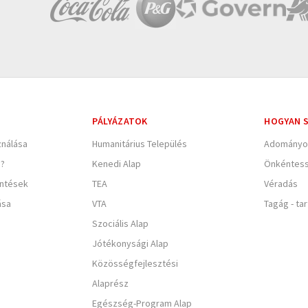
PÁLYÁZATOK
HOGYAN S
nálása
Humanitárius Település
Adományo
e?
Kenedi Alap
Önkéntes
entések
TEA
Véradás
ása
VTA
Tagág - ta
Szociális Alap
Jótékonysági Alap
Közösségfejlesztési
Alaprész
Egészség-Program Alap