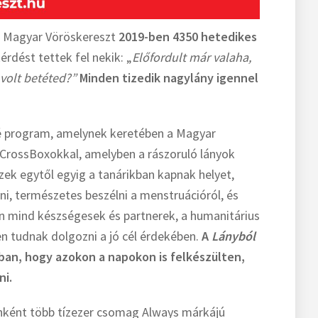
a Magyar Vöröskereszt
2019-ben 4350 hetedikes
rdést tettek fel nekik: „
Előfordult már valaha,
volt betéted?”
Minden tizedik nagylány igennel
vé program, amelynek keretében a Magyar
dCrossBoxokkal, amelyben a rászoruló lányok
zek egytől egyig a tanárikban kapnak helyet,
lni, természetes beszélni a menstruációról, és
en mind készségesek és partnerek, a humanitárius
n tudnak dolgozni a jó cél érdekében.
A
Lányból
ban, hogy azokon a napokon is felkészülten,
ni.
nként több tízezer csomag Always márkájú