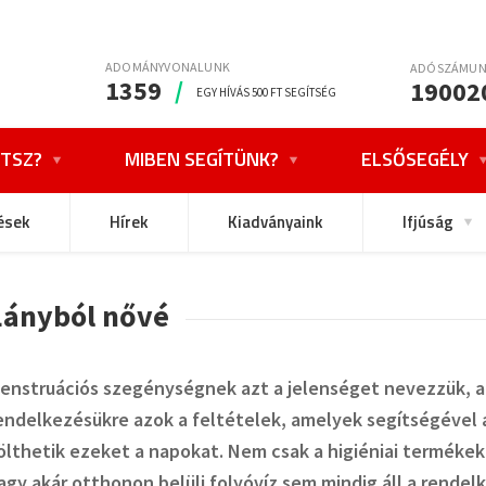
ADOMÁNYVONALUNK
ADÓSZÁMU
1359
/
19002
EGY HÍVÁS 500 FT SEGÍTSÉG
TSZ?
MIBEN SEGÍTÜNK?
ELSŐSEGÉLY
ések
Hírek
Kiadványaink
Ifjúság
Lányból nővé
enstruációs szegénységnek azt a jelenséget nevezzük, am
endelkezésükre azok a feltételek, amelyek segítségéve
ölthetik ezeket a napokat. Nem csak a higiéniai terméke
agy akár otthonon belüli folyóvíz sem mindig áll a rendel