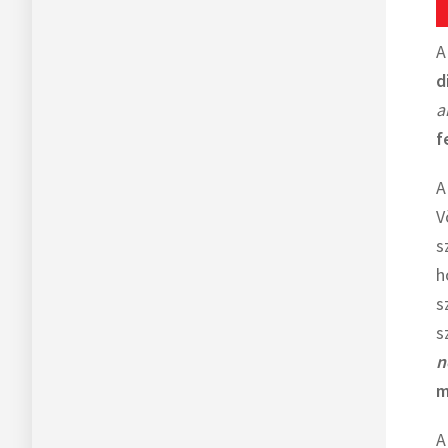
A
d
a
f
A
V
s
h
s
s
n
m