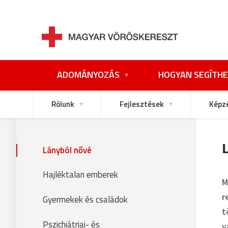
ADOMÁNYOZÁS
HOGYAN SEGÍTHE
Rólunk
Fejlesztések
Képz
Lányból nővé
Hajléktalan emberek
M
r
Gyermekek és családok
t
Pszichiátriai- és
v