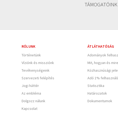
TÁMOGATÓINK
RÓLUNK
ÁTLÁTHATÓSÁG
Történetünk
Adományok felhasz
Víziónk és missziónk
Mit, hogyan és mir
Tevékenységeink
Közhasznúsági jel
Szervezeti felépítés
Adó 1% felhasznál
Jogi háttér
Statisztika
Az embléma
Határozatok
Dolgozz nálunk
Dokumentumok
Kapcsolat