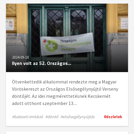
2024-09-18
Ilyen volt az 52. Országos...
Ötvenkettedik alkalommal rendezte meg a Magyar
Vöröskereszt az Országos Elsősegélynyújtó Verseny
döntőjét. Az idei megmérettetésnek Kecskemét
adott otthont szeptember 13....
#baleseti imitáció
#döntő
#elsősegélynyújtás
Részletek