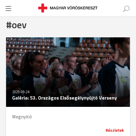
#oev
2025-09-24
Galéria: 53. Országos Elsősegélynyújtó Verseny
Megnyitó
Részletek