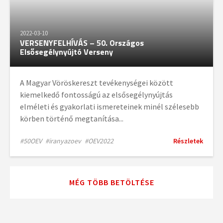
2022-03-10
VERSENYFELHÍVÁS – 50. Országos
Elsősegélynyújtó Verseny
A Magyar Vöröskereszt tevékenységei között
kiemelkedő fontosságú az elsősegélynyújtás
elméleti és gyakorlati ismereteinek minél szélesebb
körben történő megtanítása...
#50OEV
#iranyazoev
#OEV2022
Részletek
MÉG TÖBB BETÖLTÉSE