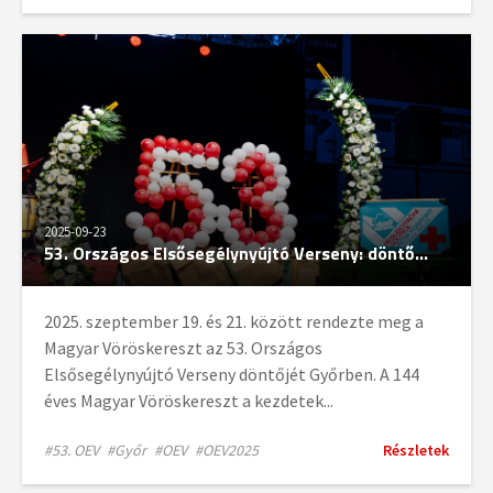
2025-09-23
53. Országos Elsősegélynyújtó Verseny: döntő...
2025. szeptember 19. és 21. között rendezte meg a
Magyar Vöröskereszt az 53. Országos
Elsősegélynyújtó Verseny döntőjét Győrben. A 144
éves Magyar Vöröskereszt a kezdetek...
#53. OEV
#Győr
#OEV
#OEV2025
Részletek