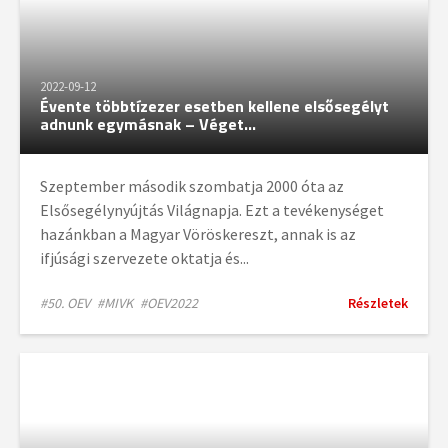
2022-09-12
Évente többtízezer esetben kellene elsősegélyt
adnunk egymásnak – Véget...
Szeptember második szombatja 2000 óta az
Elsősegélynyújtás Világnapja. Ezt a tevékenységet
hazánkban a Magyar Vöröskereszt, annak is az
ifjúsági szervezete oktatja és...
#50. OEV
#MIVK
#OEV2022
Részletek