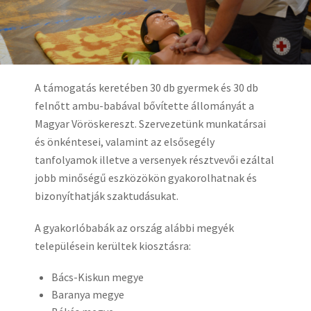
A támogatás keretében 30 db gyermek és 30 db
felnőtt ambu-babával bővítette állományát a
Magyar Vöröskereszt. Szervezetünk munkatársai
és önkéntesei, valamint az elsősegély
tanfolyamok illetve a versenyek résztvevői ezáltal
jobb minőségű eszközökön gyakorolhatnak és
bizonyíthatják szaktudásukat.
A gyakorlóbabák az ország alábbi megyék
településein kerültek kiosztásra:
Bács-Kiskun megye
Baranya megye