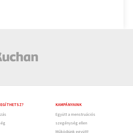
EGÍTHETSZ?
KAMPÁNYAINK
zás
Együtt a menstruációs
ség
szegénység ellen
Működjünk együtt!