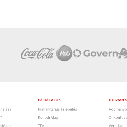
PÁLYÁZATOK
HOGYAN S
nálása
Humanitárius Település
Adományo
e?
Kenedi Alap
Önkéntes
entések
TEA
Véradás