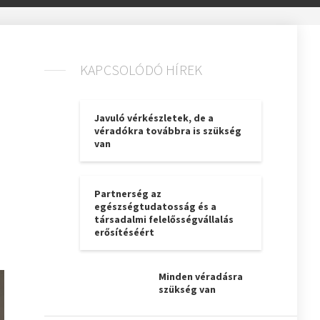
KAPCSOLÓDÓ HÍREK
Javuló vérkészletek, de a
véradókra továbbra is szükség
van
Partnerség az
egészségtudatosság és a
társadalmi felelősségvállalás
erősítéséért
Minden véradásra
szükség van