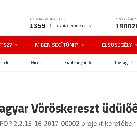
ADOMÁNYVONALUNK
ADÓSZÁMU
1359
/
19002
EGY HÍVÁS 500 FT SEGÍTSÉG
TSZ?
MIBEN SEGÍTÜNK?
ELSŐSEGÉLY
ések
Hírek
Kiadványaink
Ifjúság
Magyar Vöröskereszt üdülő
FOP 2.2.15-16-2017-00002 projekt keretében k