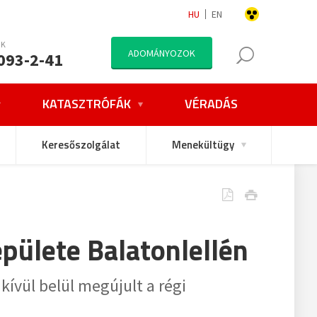
HU
EN
NK
ADOMÁNYOZOK
093-2-41
KATASZTRÓFÁK
VÉRADÁS
Keresőszolgálat
Menekültügy
épülete Balatonlellén
ívül belül megújult a régi