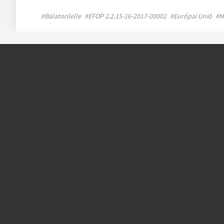
#Balatonlelle
#EFOP 2.2.15-16-2017-00002
#Európai Unió
#M