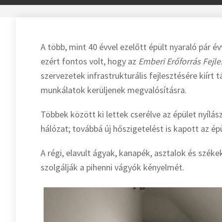
A több, mint 40 évvel ezelőtt épült nyaraló pár év
ezért fontos volt, hogy az
Emberi Erőforrás Fejl
szervezetek infrastrukturális fejlesztésére kiírt
munkálatok kerüljenek megvalósításra.
Többek között ki lettek cserélve az épület nyílás
hálózat; továbbá új hőszigetelést is kapott az épü
A régi, elavult ágyak, kanapék, asztalok és szék
szolgálják a pihenni vágyók kényelmét.