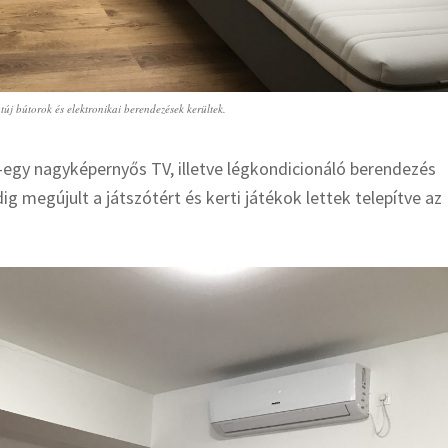
túj bútorok és elektronikai berendezések kerültek.
egy nagyképernyős TV, illetve légkondicionáló berendezés
g megújult a játszótért és kerti játékok lettek telepítve az