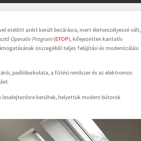
vel ezelőtt azért került bezárásra, mert életveszélyessé vált,
esztő Operatív Program
(
EFOP
), kifejezetten karitatív
 támogatásának összegéből teljes felújítási és modernizálási
zárói, padlóburkolata, a fűtési rendszer és az elektromos
let.
ek leselejtezésre kerültek, helyettük modern bútorok