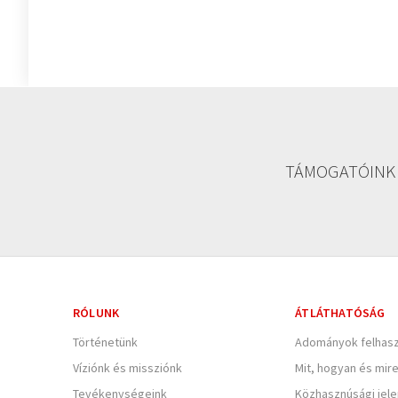
TÁMOGATÓINK
RÓLUNK
ÁTLÁTHATÓSÁG
Történetünk
Adományok felhasz
Víziónk és missziónk
Mit, hogyan és mir
Tevékenységeink
Közhasznúsági jel