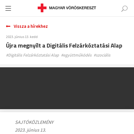
Vissza a hírekhez
2023. június 13. kedd
Újra megnyílt a Digitális Felzárkóztatási Alap
#Digitális Felzárkóztatási Alap
#együttműködés
#szociális
SAJTÓKÖZLEMÉNY
2023. június 13.