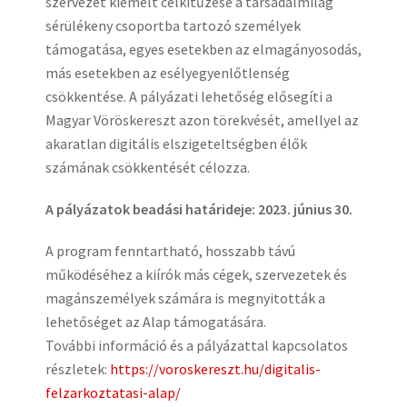
szervezet kiemelt célkitűzése a társadalmilag
sérülékeny csoportba tartozó személyek
támogatása, egyes esetekben az elmagányosodás,
más esetekben az esélyegyenlőtlenség
csökkentése. A pályázati lehetőség elősegíti a
Magyar Vöröskereszt azon törekvését, amellyel az
akaratlan digitális elszigeteltségben élők
számának csökkentését célozza.
A pályázatok beadási határideje: 2023. június 30.
A program fenntartható, hosszabb távú
működéséhez a kiírók más cégek, szervezetek és
magánszemélyek számára is megnyitották a
lehetőséget az Alap támogatására.
További információ és a pályázattal kapcsolatos
részletek:
https://voroskereszt.hu/digitalis-
felzarkoztatasi-alap/