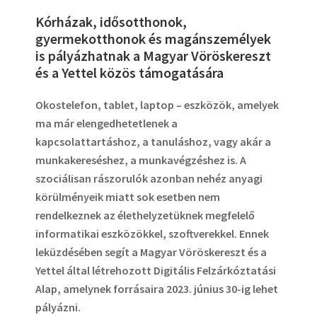
Kórházak, idősotthonok,
gyermekotthonok és magánszemélyek
is pályázhatnak a Magyar Vöröskereszt
és a Yettel közös támogatására
Okostelefon, tablet, laptop – eszközök, amelyek
ma már elengedhetetlenek a
kapcsolattartáshoz, a tanuláshoz, vagy akár a
munkakereséshez, a munkavégzéshez is. A
szociálisan rászorulók azonban nehéz anyagi
körülményeik miatt sok esetben nem
rendelkeznek az élethelyzetüknek megfelelő
informatikai eszközökkel, szoftverekkel. Ennek
leküzdésében segít a Magyar Vöröskereszt és a
Yettel által létrehozott Digitális Felzárkóztatási
Alap, amelynek forrásaira 2023. június 30-ig lehet
pályázni.