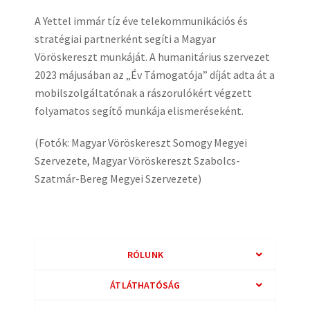
A Yettel immár tíz éve telekommunikációs és
stratégiai partnerként segíti a Magyar
Vöröskereszt munkáját. A humanitárius szervezet
2023 májusában az „Év Támogatója” díját adta át a
mobilszolgáltatónak a rászorulókért végzett
folyamatos segítő munkája elismeréseként.
(Fotók: Magyar Vöröskereszt Somogy Megyei
Szervezete, Magyar Vöröskereszt Szabolcs-
Szatmár-Bereg Megyei Szervezete)
RÓLUNK
ÁTLÁTHATÓSÁG