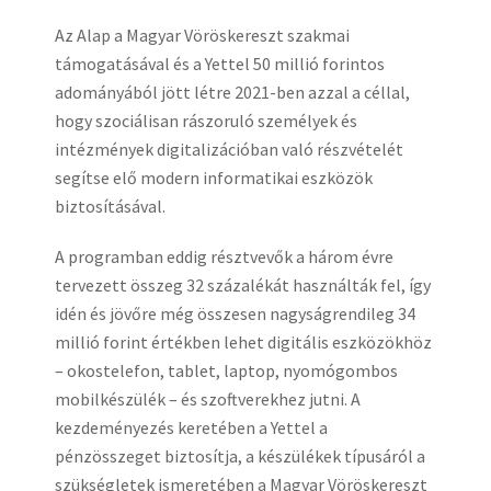
Az Alap a Magyar Vöröskereszt szakmai
támogatásával és a Yettel 50 millió forintos
adományából jött létre 2021-ben azzal a céllal,
hogy szociálisan rászoruló személyek és
intézmények digitalizációban való részvételét
segítse elő modern informatikai eszközök
biztosításával.
A programban eddig résztvevők a három évre
tervezett összeg 32 százalékát használták fel, így
idén és jövőre még összesen nagyságrendileg 34
millió forint értékben lehet digitális eszközökhöz
– okostelefon, tablet, laptop, nyomógombos
mobilkészülék – és szoftverekhez jutni. A
kezdeményezés keretében a Yettel a
pénzösszeget biztosítja, a készülékek típusáról a
szükségletek ismeretében a Magyar Vöröskereszt