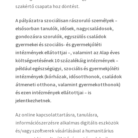
szakértő csapata hoz döntést.
A pályázatra szociálisan rászoruló személyek –
elsősorban tanulók, idősek, nagycsaládosok,
gondozásra szorulók, egyszülős családok
gyermekei és szociális- és gyermekjóléti
intézmények ellátottjai –, valamint az Alap éves
költségvetésének 10 százalékáig intézmények –
például egészségügyi, szociális és gyermekjóléti
intézmények (kórházak, idősotthonok, családok
átmeneti otthona, valamint gyermekotthonok)
és ezen intézmények ellátottjai – is
jelentkezhetnek.
Az online kapcsolattartásra, tanulásra,
információszerzésre alkalmas digitális eszközök
és/vagy szoftverek vásárlásával a humanitárius