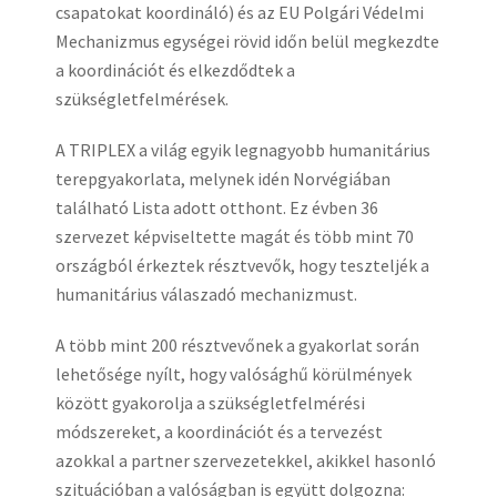
csapatokat koordináló) és az EU Polgári Védelmi
Mechanizmus egységei rövid időn belül megkezdte
a koordinációt és elkezdődtek a
szükségletfelmérések.
A TRIPLEX a világ egyik legnagyobb humanitárius
terepgyakorlata, melynek idén Norvégiában
található Lista adott otthont. Ez évben 36
szervezet képviseltette magát és több mint 70
országból érkeztek résztvevők, hogy teszteljék a
humanitárius válaszadó mechanizmust.
A több mint 200 résztvevőnek a gyakorlat során
lehetősége nyílt, hogy valósághű körülmények
között gyakorolja a szükségletfelmérési
módszereket, a koordinációt és a tervezést
azokkal a partner szervezetekkel, akikkel hasonló
szituációban a valóságban is együtt dolgozna: