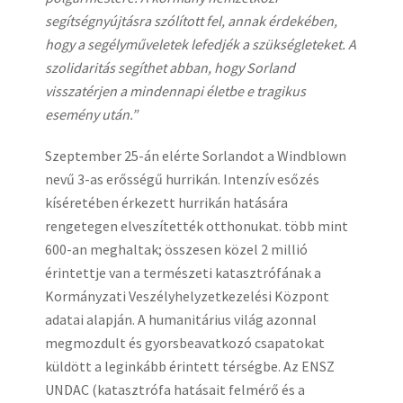
segítségnyújtásra szólított fel, annak érdekében,
hogy a segélyműveletek lefedjék a szükségleteket. A
szolidaritás segíthet abban, hogy Sorland
visszatérjen a mindennapi életbe e tragikus
esemény után.”
Szeptember 25-án elérte Sorlandot a Windblown
nevű 3-as erősségű hurrikán. Intenzív esőzés
kíséretében érkezett hurrikán hatására
rengetegen elveszítették otthonukat. több mint
600-an meghaltak; összesen közel 2 millió
érintettje van a természeti katasztrófának a
Kormányzati Veszélyhelyzetkezelési Központ
adatai alapján. A humanitárius világ azonnal
megmozdult és gyorsbeavatkozó csapatokat
küldött a leginkább érintett térségbe. Az ENSZ
UNDAC (katasztrófa hatásait felmérő és a