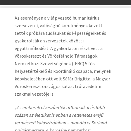
Az eseményen a világ vezető humanitárius
szervezetei, valósághű körülmények között
tették próbára tudásukat és képességeiket és
gyakorolták a szervezetek közötti
együttműködést. A gyakorlaton részt vett a
Vöröskereszt és Vörösfélhold Társaságok
Nemzetközi Szövetségének (IFRC) 5 fős
helyzetértékelő és koordináló csapata, melynek
képviseletében ott volt Sáfár Brigitta, a Magyar
Vöröskereszt országos katasztrófavédelmi
szakmai vezetője is.
„Az emberek elveszítették otthonaikat és több
százan az életüket is ebben a rettenetes erejű
természeti katasztrófában – mondta el Sorland
polgármestere. A kormány nemzetközi