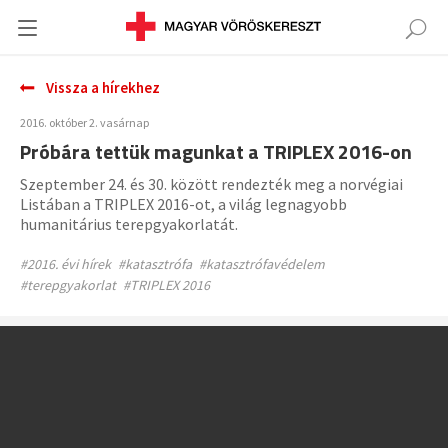
Vissza a hírekhez
2016. október 2. vasárnap
Próbára tettük magunkat a TRIPLEX 2016-on
Szeptember 24. és 30. között rendezték meg a norvégiai
Listában a TRIPLEX 2016-ot, a világ legnagyobb
humanitárius terepgyakorlatát.
#2016. évi hírek
#katasztrófa
#katasztrófavédelem
#terepgyakorlat
#TRIPLEX 2016