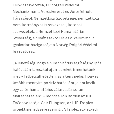
ENSZ szervezetek, EU polgári Védelmi
Mechanizmus, a Vöröskereszt és Vörösfélhold
Társaságok Nemzetközi Szövetsége, nemzetközi
nem-kormányzati szervezetek, katonai
szervezetek, a Nemzetközi Humanitárius
Szövetség, a privát szektor és ez alkalommal a
gyakorlat házigazdája: a Norvég Polgári Védelmi
Igazgatóság.
„A lehetőség, hogy a humanitárius segítségnyújtás
hálózatán keresztül új embereket ismerhetünk
meg – felbecsülhetetlen; az a tény pedig, hogy ez
később mennyire pozitív hatásként jelentkezik
egy valós humanitárius válaszadás során –
elvitathatatlan.” – mondta Jon Barden az IHP
ExCon vezetője. Geir Ellingsen, az IHP Troplex
projektmenedzsere szerint: „A Triplex egy egyedi