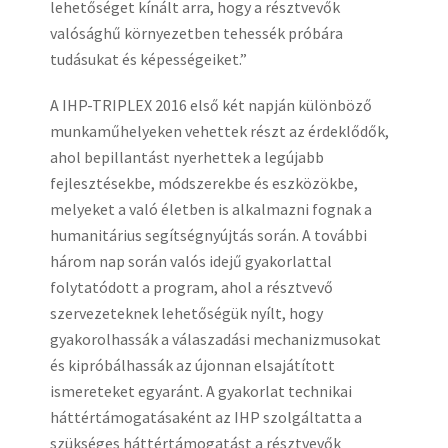
lehetőséget kínált arra, hogy a résztvevők
valósághű környezetben tehessék próbára
tudásukat és képességeiket.”
A IHP-TRIPLEX 2016 első két napján különböző
munkaműhelyeken vehettek részt az érdeklődők,
ahol bepillantást nyerhettek a legújabb
fejlesztésekbe, módszerekbe és eszközökbe,
melyeket a való életben is alkalmazni fognak a
humanitárius segítségnyújtás során. A további
három nap során valós idejű gyakorlattal
folytatódott a program, ahol a résztvevő
szervezeteknek lehetőségük nyílt, hogy
gyakorolhassák a válaszadási mechanizmusokat
és kipróbálhassák az újonnan elsajátított
ismereteket egyaránt. A gyakorlat technikai
háttértámogatásaként az IHP szolgáltatta a
szükséges háttértámogatást a résztvevők