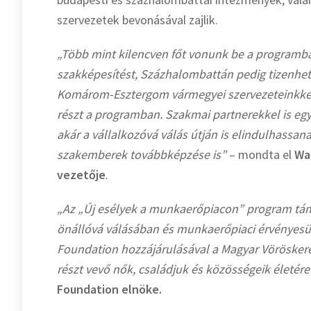
szervezetek bevonásával zajlik.
„Több mint kilencven főt vonunk be a programba
szakképesítést, Százhalombattán pedig tizenhet
Komárom-Esztergom vármegyei
szervezeteinkk
részt a programban. Szakmai partnerekkel is egy
akár a vállalkozóvá válás útján is elindulhassana
szakemberek továbbképzése is”
– mondta el
Wal
vezetője
.
„Az „Új esélyek a munkaerőpiacon” program tá
önállóvá válásában és munkaerőpiaci érvényes
Foundation hozzájárulásával a Magyar Vöröskeres
részt vevő nők, családjuk és közösségeik életér
Foundation elnöke.