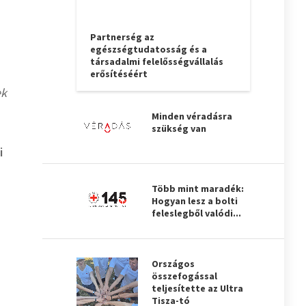
Partnerség az
egészségtudatosság és a
társadalmi felelősségvállalás
erősítéséért
ek
Minden véradásra
szükség van
i
Több mint maradék:
Hogyan lesz a bolti
feleslegből valódi...
Országos
összefogással
teljesítette az Ultra
Tisza-tó