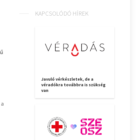
KAPCSOLÓDÓ HÍREK
tű
Javuló vérkészletek, de a
véradókra továbbra is szükség
van
 a
n