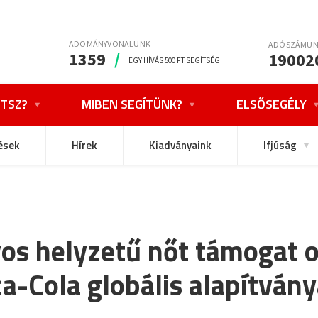
ADOMÁNYVONALUNK
ADÓSZÁMU
1359
/
19002
EGY HÍVÁS 500 FT SEGÍTSÉG
TSZ?
MIBEN SEGÍTÜNK?
ELSŐSEGÉLY
ések
Hírek
Kiadványaink
Ifjúság
os helyzetű nőt támogat 
a-Cola globális alapítván