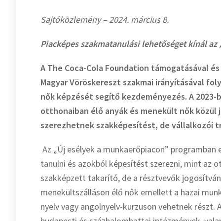
Sajtóközlemény – 2024. március 8.
Piacképes szakmatanulási lehetőséget kínál a
A
The Coca-Cola Foundation támogatásával és
Magyar Vöröskereszt szakmai irányításával fol
nők képzését segítő
kezdeményezés. A 2023-b
otthonaiban élő anyák és menekült nők közül 
szerezhetnek szakképesítést, de vállalkozói t
Az „Új esélyek a munkaerőpiacon” programban e
tanulni és azokból képesítést szerezni, mint az 
szakképzett takarító, de a résztvevők jogosítvá
menekültszálláson élő nők emellett a hazai mun
nyelv vagy angolnyelv-kurzuson vehetnek részt. 
budapesti és százhalombattai intézmények, va