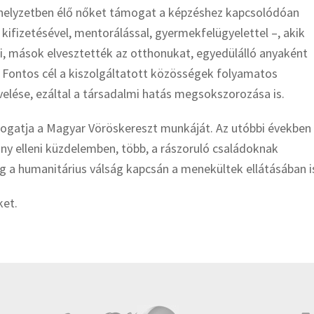
helyzetben élő nőket támogat a képzéshez kapcsolódóan
 kifizetésével, mentorálással, gyermekfelügyelettel –, akik
i, mások elvesztették az otthonukat, egyedülálló anyaként
 Fontos cél a kiszolgáltatott közösségek folyamatos
lése, ezáltal a társadalmi hatás megsokszorozása is.
ogatja a Magyar Vöröskereszt munkáját. Az utóbbi években
ány elleni küzdelemben, több, a rászoruló családoknak
 a humanitárius válság kapcsán a menekültek ellátásában i
ket.