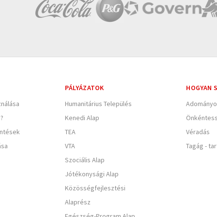
PÁLYÁZATOK
HOGYAN S
nálása
Humanitárius Település
Adományo
e?
Kenedi Alap
Önkéntes
entések
TEA
Véradás
ása
VTA
Tagág - ta
Szociális Alap
Jótékonysági Alap
Közösségfejlesztési
Alaprész
Egészség-Program Alap