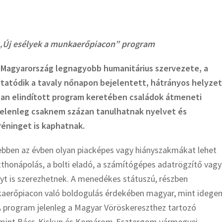
z „Új esélyek a munkaerőpiacon” program
 Magyarország legnagyobb humanitárius szervezete, a
ytatódik a tavaly nőnapon bejelentett,
hátrányos helyze
an elindított program keretében családok átmeneti
jelenleg csaknem százan tanulhatnak nyelvet és
réninget is kaphatnak.
bben az évben olyan piacképes vagy hiányszakmákat lehet
otthonápolás, a bolti eladó, a számítógépes adatrögzítő vagy
nyt is szerezhetnek. A menedékes státuszú, részben
kaerőpiacon való boldogulás érdekében magyar, mint idege
A program jelenleg a Magyar Vöröskereszthez tartozó
lamint Bács-Kiskun és Komárom-Esztergom vármegyei