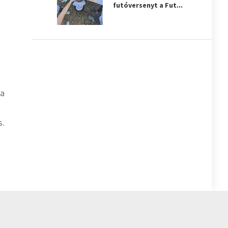
futóversenyt a Fut...
 a
s.