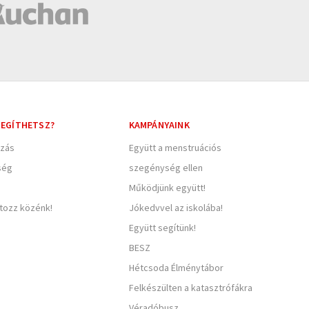
EGÍTHETSZ?
KAMPÁNYAINK
zás
Együtt a menstruációs
ség
szegénység ellen
Működjünk együtt!
rtozz közénk!
Jókedvvel az iskolába!
Együtt segítünk!
BESZ
Hétcsoda Élménytábor
Felkészülten a katasztrófákra
Véradóbusz