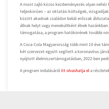
A most zajló közös kezdeményezés olyan nehéz 
teljeskörűen – az oktatási költségek, vizsgadíjak
között akadnak családon belüli erőszak áldozata
állnak helyt vagy menekültként élnek hazánkban.
támogatása, a program hatókörének további növe
A Coca-Cola Magyarország több mint 10 éve tám
két szervezet együtt segített a koronavírus-járv
nyújtott élelmiszertámogatásban, 2022-ben pedig
A program indulásáról
itt olvashatja el
a részlete