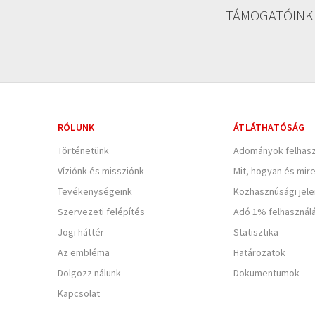
TÁMOGATÓINK
RÓLUNK
ÁTLÁTHATÓSÁG
Történetünk
Adományok felhasz
Víziónk és missziónk
Mit, hogyan és mir
Tevékenységeink
Közhasznúsági jel
Szervezeti felépítés
Adó 1% felhasznál
Jogi háttér
Statisztika
Az embléma
Határozatok
Dolgozz nálunk
Dokumentumok
Kapcsolat