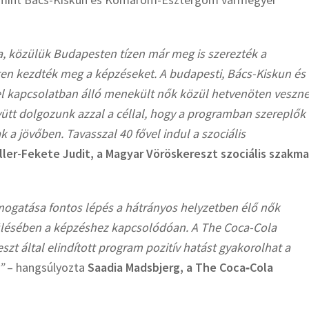
, közülük Budapesten tízen már meg is szerezték a
en kezdték meg a képzéseket. A budapesti, Bács-Kiskun és
el kapcsolatban álló menekült nők közül hetvenöten veszn
ütt dolgozunk azzal a céllal, hogy a programban szereplők
k a jövőben. Tavasszal 40 fővel indul a szociális
ler-Fekete Judit, a Magyar Vöröskereszt szociális szakma
mogatása fontos lépés
a hátrányos helyzetben élő nők
ülésében a képzéshez kapcsolódóan. A The Coca-Cola
zt által elindított program pozitív hatást gyakorolhat a
e”
– hangsúlyozta
Saadia Madsbjerg, a The Coca
‑
Cola