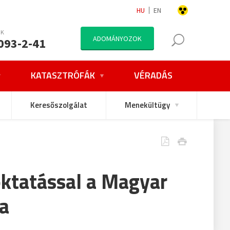
HU
EN
NK
ADOMÁNYOZOK
093-2-41
KATASZTRÓFÁK
VÉRADÁS
Keresőszolgálat
Menekültügy
oktatással a Magyar
ya