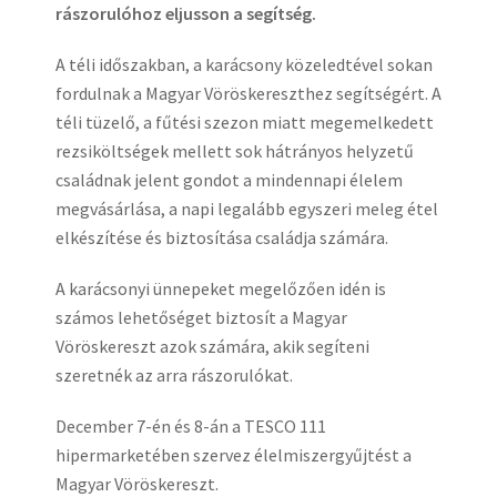
rászorulóhoz eljusson a segítség.
A téli időszakban, a karácsony közeledtével sokan
fordulnak a Magyar Vöröskereszthez segítségért. A
téli tüzelő, a fűtési szezon miatt megemelkedett
rezsiköltségek mellett sok hátrányos helyzetű
családnak jelent gondot a mindennapi élelem
megvásárlása, a napi legalább egyszeri meleg étel
elkészítése és biztosítása családja számára.
A karácsonyi ünnepeket megelőzően idén is
számos lehetőséget biztosít a Magyar
Vöröskereszt azok számára, akik segíteni
szeretnék az arra rászorulókat.
December 7-én és 8-án a TESCO 111
hipermarketében szervez élelmiszergyűjtést a
Magyar Vöröskereszt.