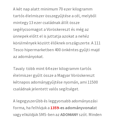
A két nap alatt minimum 70 ezer kilogramm
tartós élelmiszer összegyűjtése a cél, melyből
mintegy 13 ezer családnak állít össze
segélycsomagot a Vöröskereszt és még az
ünnepek előtt el is juttatja azokat a nehéz
körülmények között élőknek országszerte. A 111
Tesco hipermarketben 400 önkéntes gyűjti majd
az adományokat.
Tavaly több mint 64 ezer kilogramm tartós
élelmiszer gyűlt össze a Magyar Vöröskereszt
kétnapos adománygyűjtése nyomán, ami 11500
családnak jelentett valós segítséget.
A legegyszerűbb és leggyorsabb adományozási
forma, ha felhívjuk a
1359
-es adományvonal
at
vagy elküldjük SMS-ben az
ADOMANY
szót. Minden