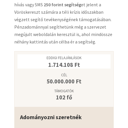
hívás vagy SMS
250 forint segítség
et jelent a
Vöröskereszt számára a téli krízis időszakban
végzett segítő tevékenységének támogatásában.
Pénzadománnyal segíthetünk még a szervezet
megújult weboldalán keresztül is, ahol mindössze
néhány kattintás után célba ér a segítség.
EDDIGI FELAJÁNLÁSOK
1.714.108
Ft
CÉL
50.000.000
Ft
TÁMOGATÓK
102 fő
Adományozni szeretnék