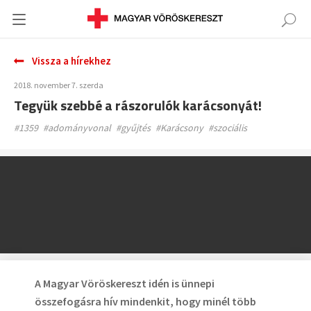
Vissza a hírekhez
2018. november 7. szerda
Tegyük szebbé a rászorulók karácsonyát!
#1359
#adományvonal
#gyűjtés
#Karácsony
#szociális
A Magyar Vöröskereszt idén is ünnepi
összefogásra hív mindenkit, hogy minél több