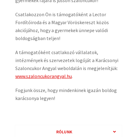
gyermekek fájára is jusson szaloncukor!
Csatlakozzon Ön is támogatóként a Lector
Fordítóiroda és a Magyar Vöröskereszt közös
akciójához, hogy a gyermekek ünnepe valódi
boldogságban teljen!
A támogatóként csatlakozó vállalatok,
intézmények és szervezetek logóját a Karácsonyi
Szaloncukor Angyal weboldalán is megjelenítjük:
www.szaloncukorangyal.hu
.
Fogjunk össze, hogy mindenkinek igazán boldog
karácsonya legyen!
RÓLUNK