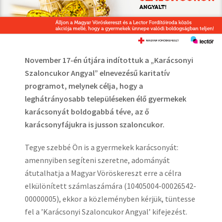
November 17-én útjára indítottuk a „Karácsonyi
Szaloncukor Angyal” elnevezésű karitatív
programot, melynek célja, hogy a
leghátrányosabb településeken élő gyermekek
karácsonyát boldogabbá téve, az ő
karácsonyfájukra is jusson szaloncukor.
Tegye szebbé Ön is a gyermekek karácsonyát:
amennyiben segíteni szeretne, adományát
átutalhatja a Magyar Vöröskereszt erre a célra
elkülönített számlaszámára (10405004-00026542-
00000005), ekkor a közleményben kérjük, tüntesse
fel a ’Karácsonyi Szaloncukor Angyal’ kifejezést.