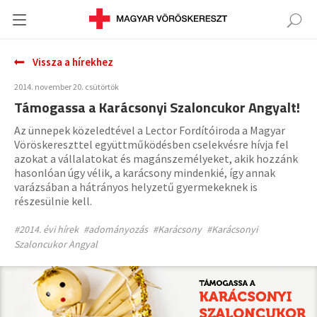
Vissza a hírekhez
2014. november 20. csütörtök
Támogassa a Karácsonyi Szaloncukor Angyalt!
Az ünnepek közeledtével a Lector Fordítóiroda a Magyar
Vöröskereszttel együttműködésben cselekvésre hívja fel
azokat a vállalatokat és magánszemélyeket, akik hozzánk
hasonlóan úgy vélik, a karácsony mindenkié, így annak
varázsában a hátrányos helyzetű gyermekeknek is
részesülnie kell.
#2014. évi hírek
#adományozás
#Karácsony
#Karácsonyi
Szaloncukor Angyal