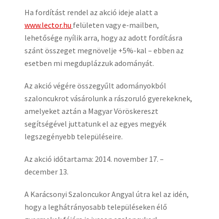
Ha fordítást rendel az akció ideje alatt a
www.lector.hu
felületen vagy e-mailben,
lehetősége nyílik arra, hogy az adott fordításra
szánt összeget megnövelje +5%-kal – ebben az
esetben mi megduplázzuk adományát.
Az akció végére összegyűlt adományokból
szaloncukrot vásárolunk a rászoruló gyerekeknek,
amelyeket aztán a Magyar Vöröskereszt
segítségével juttatunk el az egyes megyék
legszegényebb településeire.
Az akció időtartama: 2014. november 17. –
december 13.
A Karácsonyi Szaloncukor Angyal útra kel az idén,
hogy a leghátrányosabb településeken élő