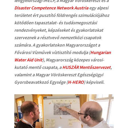
lengyelországi iHELP, a Magyar Vöröskereszt és a
Disaster Competence Network Austria
egy alpesi
területet ért pusztító földrengés szimulációjához
kötődően tapasztalat- és tudásmegosztási
rendezvényeket, képzéseket és gyakorlatokat
szerveznek a résztvevő nemzetközi csapatok
számára. A gyakorlatokon Magyarországot a
Fővárosi Vízművek víztisztító modulja (
Hungarian
Water Aid Unit
), Magyarország közepes városi-
kutató mentő csapata, a
HUSZÁR Mentőszervezet
,
valamint a Magyar Vöröskereszt Egészségügyi
Gyorsbeavatkozó Egysége (
H-HERO
) képviseli.