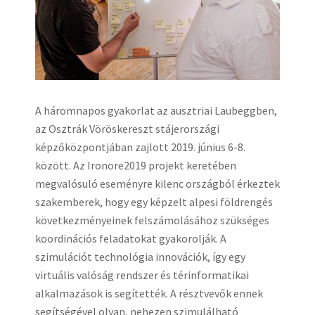
A háromnapos gyakorlat az ausztriai Laubeggben,
az Osztrák Vöröskereszt stájerországi
képzőközpontjában zajlott 2019. június 6-8.
között. Az Ironore2019 projekt keretében
megvalósuló eseményre kilenc országból érkeztek
szakemberek, hogy egy képzelt alpesi földrengés
következményeinek felszámolásához szükséges
koordinációs feladatokat gyakorolják. A
szimulációt technológia innovációk, így egy
virtuális valóság rendszer és térinformatikai
alkalmazások is segítették. A résztvevők ennek
segítségével olyan, nehezen szimulálható