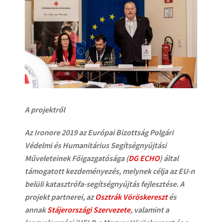
A projektről
Az Ironore 2019 az Európai Bizottság Polgári
Védelmi és Humanitárius Segítségnyújtási
Műveleteinek Főigazgatósága (
DG ECHO
) által
támogatott kezdeményezés, melynek célja az EU-n
belüli katasztrófa-segítségnyújtás fejlesztése. A
projekt partnerei, az
Osztrák Vöröskereszt
és
annak
Stájerországi Szervezete
, valamint a