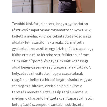
További kihívást jelentett, hogy a gyakorlaton
résztvevő csapatoknak folyamatosan követniük
kellett a média, különös tekintettel a közösségi
oldalak felhasználóinak a reakciót, melyet a
gyakorlat szervezői és egy krízis média csapat egy
külön erre a célra létrehozott felületen, három
szimulált hírportál és egy szimulált közösségi
oldal bejegyzéseinek segítségével alakítottak. A
helyzetet színesítette, hogy a csapatoknak
reagálniuk kellett a híradó bejátszásokra vagy az
esetleges álhírekre, ezek alapján alakítva a
tervezés menetét. Ezzel az újszerű elemmel a
médiumok hasonló helyzetekben tapasztalható,
befolyásoló szerepét kívánták modellezni a