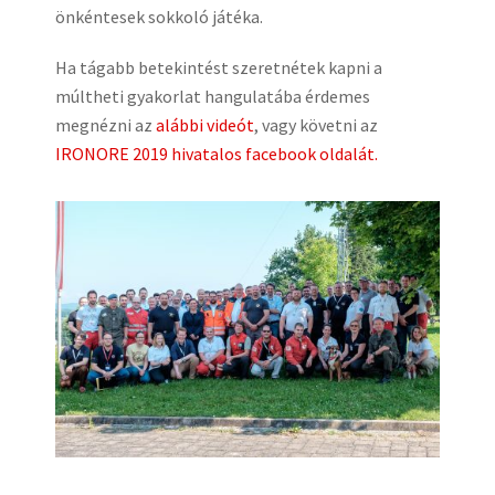
önkéntesek sokkoló játéka.
Ha tágabb betekintést szeretnétek kapni a
múltheti gyakorlat hangulatába érdemes
megnézni az
alábbi videót
, vagy követni az
IRONORE 2019 hivatalos facebook oldalát.