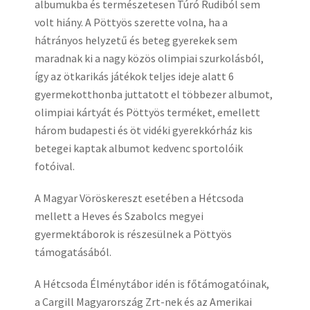
albumukba és természetesen Túró Rudiból sem
volt hiány. A Pöttyös szerette volna, ha a
hátrányos helyzetű és beteg gyerekek sem
maradnak ki a nagy közös olimpiai szurkolásból,
így az ötkarikás játékok teljes ideje alatt 6
gyermekotthonba juttatott el többezer albumot,
olimpiai kártyát és Pöttyös terméket, emellett
három budapesti és öt vidéki gyerekkórház kis
betegei kaptak albumot kedvenc sportolóik
fotóival.
A Magyar Vöröskereszt esetében a Hétcsoda
mellett a Heves és Szabolcs megyei
gyermektáborok is részesülnek a Pöttyös
támogatásából.
A Hétcsoda Élménytábor idén is főtámogatóinak,
a Cargill Magyarország Zrt-nek és az Amerikai