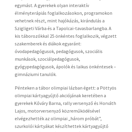
egymást. A gyerekek olyan interaktív
élményterápiás foglalkozásokon, programokon
vehetnek részt, mint hajókázás, kirándulás a
Szigligeti Várba és a Tapolcai-tavasbarlangba. A
kis táborozókkal 25 önkéntes foglalkozik, végzett
szakemberek és diákok egyaránt:
óvodapedagógusok, pedagógusok, szociális
munkások, szociálpedagógusok,
gyógypedagógusok, ápolók és laikus önkéntesek –
gimnáziumi tanulók.
Pénteken a tábor olimpiai lázban égett: a Pöttyös
olimpiai kártyagyűjtő akciójának keretében a
gyerekek Kőváry Barna, rally versenyző és Horváth
Lajos, motorversenyző közreműködésével
elvégezhették az olimpiai „három próbát”,
szurkolói kártyákat készíthettek kártyagyűjtő