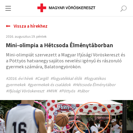
Vissza a hírekhez
2016. augusztus 19. péntek
Mini-olimpia a Hétcsoda Élménytáborban
Mini-olimpiát szervezett a Magyar Ifjúsági Vöröskereszt és
a Pöttyös hatvanegy sajátos nevelési igényű és rászoruló
gyermek számára, Balatongyörökön.
#2016. évi hírek
#Cargill
#fogyatékkal élők
#fogyatékos
gyermekek
#gyermekek és családok
#Hétcsoda Élménytábor
#Ifjúsági Vöröskereszt
#MIVK
#Pöttyös
#tábor