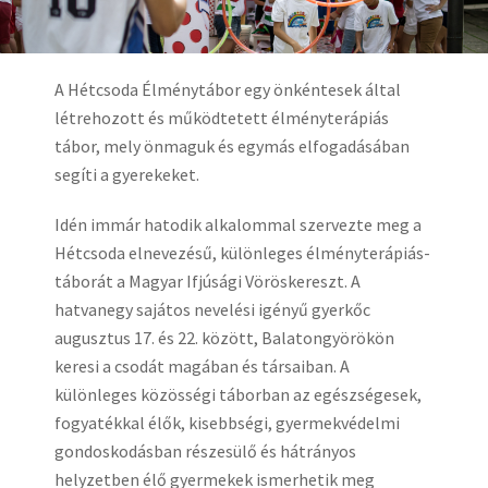
A Hétcsoda Élménytábor egy önkéntesek által
létrehozott és működtetett élményterápiás
tábor, mely önmaguk és egymás elfogadásában
segíti a gyerekeket.
Idén immár hatodik alkalommal szervezte meg a
Hétcsoda elnevezésű, különleges élményterápiás-
táborát a Magyar Ifjúsági Vöröskereszt. A
hatvanegy sajátos nevelési igényű gyerkőc
augusztus 17. és 22. között, Balatongyörökön
keresi a csodát magában és társaiban. A
különleges közösségi táborban az egészségesek,
fogyatékkal élők, kisebbségi, gyermekvédelmi
gondoskodásban részesülő és hátrányos
helyzetben élő gyermekek ismerhetik meg