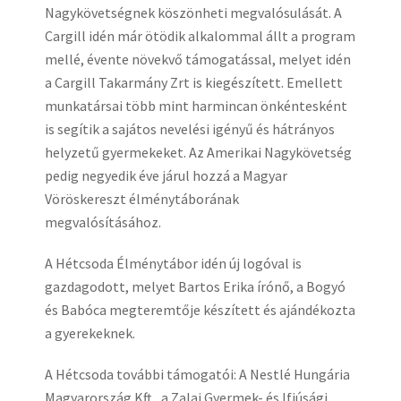
Nagykövetségnek köszönheti megvalósulását. A
Cargill idén már ötödik alkalommal állt a program
mellé, évente növekvő támogatással, melyet idén
a Cargill Takarmány Zrt is kiegészített. Emellett
munkatársai több mint harmincan önkéntesként
is segítik a sajátos nevelési igényű és hátrányos
helyzetű gyermekeket. Az Amerikai Nagykövetség
pedig negyedik éve járul hozzá a Magyar
Vöröskereszt élménytáborának
megvalósításához.
A Hétcsoda Élménytábor idén új logóval is
gazdagodott, melyet Bartos Erika írónő, a Bogyó
és Babóca megteremtője készített és ajándékozta
a gyerekeknek.
A Hétcsoda további támogatói: A Nestlé Hungária
Magyarország Kft., a Zalai Gyermek- és Ifjúsági