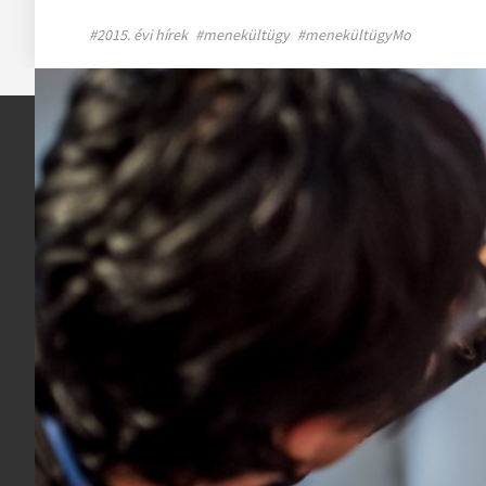
#2015. évi hírek
#menekültügy
#menekültügyMo