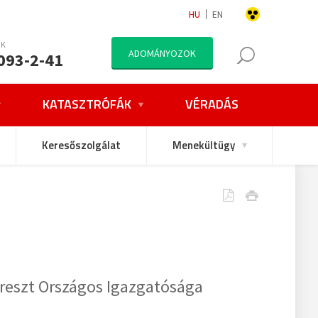
HU
EN
NK
ADOMÁNYOZOK
093-2-41
KATASZTRÓFÁK
VÉRADÁS
Keresőszolgálat
Menekültügy
ereszt Országos Igazgatósága