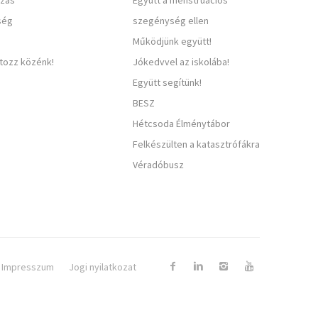
zás
Együtt a menstruációs
ség
szegénység ellen
Működjünk együtt!
rtozz közénk!
Jókedvvel az iskolába!
Együtt segítünk!
BESZ
Hétcsoda Élménytábor
Felkészülten a katasztrófákra
Véradóbusz
Impresszum
Jogi nyilatkozat