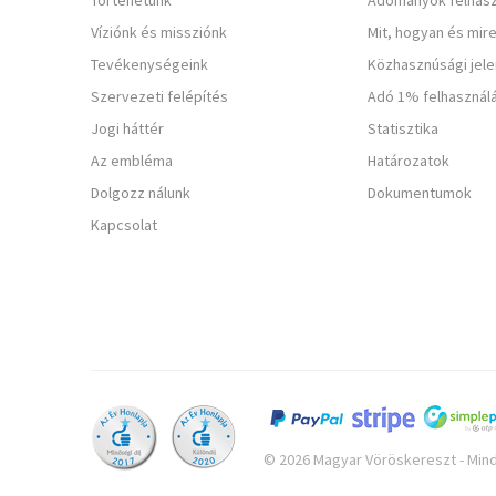
Történetünk
Adományok felhasz
Víziónk és missziónk
Mit, hogyan és mir
Tevékenységeink
Közhasznúsági jel
Szervezeti felépítés
Adó 1% felhasznál
Jogi háttér
Statisztika
Az embléma
Határozatok
Dolgozz nálunk
Dokumentumok
Kapcsolat
© 2026 Magyar Vöröskereszt - Mind