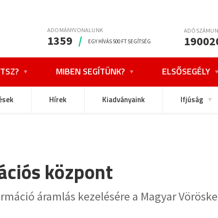
ADOMÁNYVONALUNK
ADÓSZÁMU
1359
/
19002
EGY HÍVÁS 500 FT SEGÍTSÉG
TSZ?
MIBEN SEGÍTÜNK?
ELSŐSEGÉLY
ések
Hírek
Kiadványaink
Ifjúság
ációs központ
formáció áramlás kezelésére a Magyar Vörösk