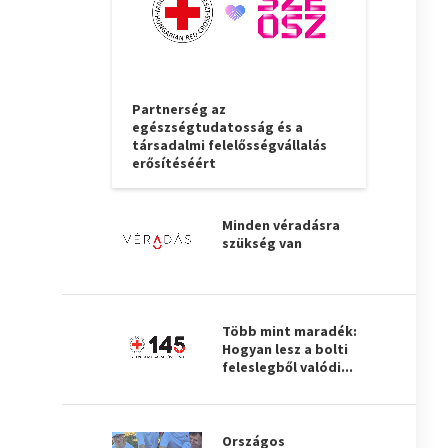
Partnerség az
egészségtudatosság és a
társadalmi felelősségvállalás
erősítéséért
Minden véradásra
szükség van
Több mint maradék:
Hogyan lesz a bolti
feleslegből valódi...
Országos