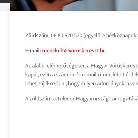
Zöldszám:
06 80 620 520 (egyelőre hétköznapoko
E-mail:
menekult@voroskereszt.hu
Az alábbi elérhetőségeken a Magyar Vöröskeresz
kapni, ezen a számon és e-mail címen lehet érdek
lehet tájékozódni, hogy milyen adományokra van 
A zöldszám a Telenor Magyarország támogatásá