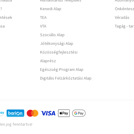
nálása
Humanitárius Település
Adományo
e?
Kenedi Alap
Önkéntes
entések
TEA
Véradás
ása
VTA
Tagág - ta
Szociális Alap
Jótékonysági Alap
Közösségfejlesztési
Alaprész
Egészség-Program Alap
Digitális Felzárkóztatási Alap
en jog fenntartva!