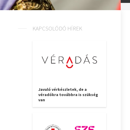
KAPCSOLÓDÓ HÍREK
Javuló vérkészletek, de a
véradókra továbbra is szükség
van