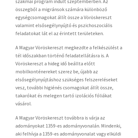
szakmai program indult szeptemberben. Az
összegből a migránsok számára különböző
egységcsomagokat állít össze a Vöröskereszt
valamint elsősegélynyújtó és pszichoszociális
feladatokat lát el az érintett területeken.
A Magyar Vöröskereszt megkezdte a felkészülést a
tél időszakban történő feladatellátásra is. A
Vöröskereszt a hideg idő beállta előtt
mobilkonténereket szerez be, újabb az
elsősegélynyújtáshoz szükséges felszereléseket
vesz, további higiénés csomagokat állít össze,
takarókat és melegen tartó izolációs fóliákat
vásárol.
A Magyar Vöröskereszt továbbra is várja az
adományokat 1359-es adományvonalán. Mindenki,
aki felhívja a 1359-es adományvonalat vagy elküldi