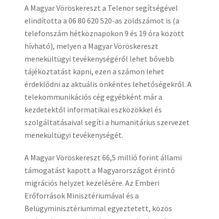
A Magyar Vöröskereszt a Telenor segítségével
elindította a 06 80 620 520-as zöldszámot is (a
telefonszám hétköznapokon 9 és 19 óra között
hívható), melyen a Magyar Vöröskereszt
menekültügyi tevékenységéről lehet bővebb
tájékoztatást kapni, ezen a számon lehet
érdeklődni az aktuális önkéntes lehetőségekről. A
telekommunikációs cég egyébként már a
kezdetektől informatikai eszközökkel és
szolgáltatásaival segíti a humanitárius szervezet
menekültügyi tevékenységét.
A Magyar Vöröskereszt 66,5 millió forint állami
támogatást kapott a Magyarországot érintő
migrációs helyzet kezelésére. Az Emberi
Erőforrások Minisztériumával és a
Belügyminisztériummal egyeztetett, közös