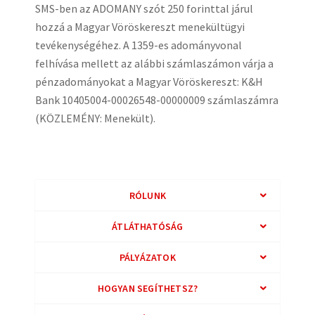
SMS-ben az ADOMANY szót 250 forinttal járul
hozzá a Magyar Vöröskereszt menekültügyi
tevékenységéhez. A 1359-es adományvonal
felhívása mellett az alábbi számlaszámon várja a
pénzadományokat a Magyar Vöröskereszt: K&H
Bank 10405004-00026548-00000009 számlaszámra
(KÖZLEMÉNY: Menekült).
RÓLUNK
ÁTLÁTHATÓSÁG
PÁLYÁZATOK
HOGYAN SEGÍTHETSZ?