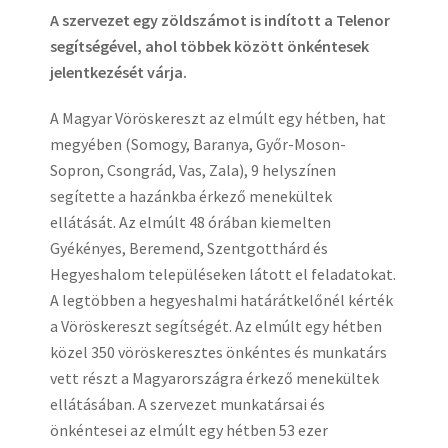
A szervezet egy zöldszámot is indított a Telenor
segítségével, ahol többek között önkéntesek
jelentkezését várja.
A Magyar Vöröskereszt az elmúlt egy hétben, hat
megyében (Somogy, Baranya, Győr-Moson-
Sopron, Csongrád, Vas, Zala), 9 helyszínen
segítette a hazánkba érkező menekültek
ellátását. Az elmúlt 48 órában kiemelten
Gyékényes, Beremend, Szentgotthárd és
Hegyeshalom településeken látott el feladatokat.
A legtöbben a hegyeshalmi határátkelőnél kérték
a Vöröskereszt segítségét. Az elmúlt egy hétben
közel 350 vöröskeresztes önkéntes és munkatárs
vett részt a Magyarországra érkező menekültek
ellátásában. A szervezet munkatársai és
önkéntesei az elmúlt egy hétben 53 ezer