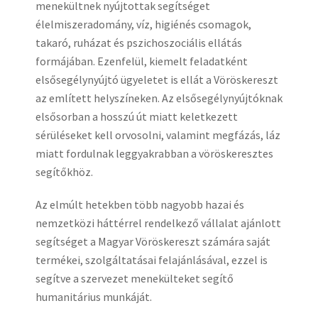
menekültnek nyújtottak segítséget
élelmiszeradomány, víz, higiénés csomagok,
takaró, ruházat és pszichoszociális ellátás
formájában. Ezenfelül, kiemelt feladatként
elsősegélynyújtó ügyeletet is ellát a Vöröskereszt
az említett helyszíneken. Az elsősegélynyújtóknak
elsősorban a hosszú út miatt keletkezett
sérüléseket kell orvosolni, valamint megfázás, láz
miatt fordulnak leggyakrabban a vöröskeresztes
segítőkhöz.
Az elmúlt hetekben több nagyobb hazai és
nemzetközi háttérrel rendelkező vállalat ajánlott
segítséget a Magyar Vöröskereszt számára saját
termékei, szolgáltatásai felajánlásával, ezzel is
segítve a szervezet menekülteket segítő
humanitárius munkáját.