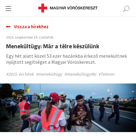
Vissza a hírekhez
2015. szeptember 24. csütörtök
Menekültügy: Már a télre készülünk
Egy hét alatt közel 53 ezer hazánkba érkező menekültnek
nyújtott segítséget a Magyar Vöröskereszt.
#2015. évi hírek
#menekültügy
#menekültügyMo
#Telenor