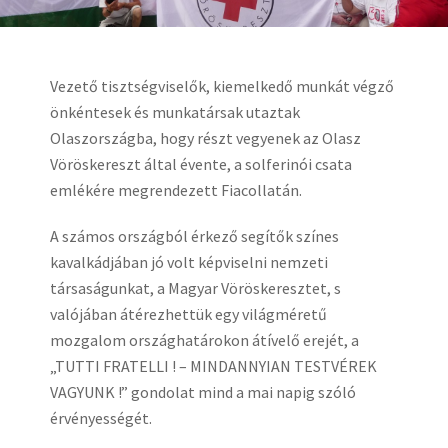
Vezető tisztségviselők, kiemelkedő munkát végző
önkéntesek és munkatársak utaztak
Olaszországba, hogy részt vegyenek az Olasz
Vöröskereszt által évente, a solferinói csata
emlékére megrendezett Fiacollatán.
A számos országból érkező segítők színes
kavalkádjában jó volt képviselni nemzeti
társaságunkat, a Magyar Vöröskeresztet, s
valójában átérezhettük egy világméretű
mozgalom országhatárokon átívelő erejét, a
„TUTTI FRATELLI ! – MINDANNYIAN TESTVÉREK
VAGYUNK !” gondolat mind a mai napig szóló
érvényességét.