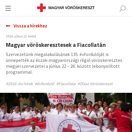
Vissza a hírekhez
2016. július 12. kedd
Magyar vöröskeresztesek a Fiacollatán
Szervezetünk megalakulásának 135. évfordulóját is
ünnepelték az észak-magyarországi régió vöröskeresztes
megyei szervezetei a június 22 – 26. között lebonyolított
programmal.
#2016. évi hírek
#évforduló
#Fiacollata
#Olasz Vöröskereszt