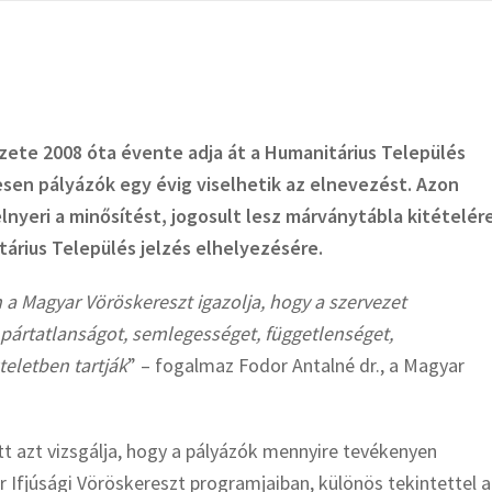
ete 2008 óta évente adja át a Humanitárius Település
esen pályázók egy évig viselhetik az elnevezést. Azon
lnyeri a minősítést, jogosult lesz márványtábla kitételér
tárius Település jelzés elhelyezésére.
 a Magyar Vöröskereszt igazolja, hogy a szervezet
 pártatlanságot, semlegességet, függetlenséget,
eletben tartják
” – fogalmaz Fodor Antalné dr., a Magyar
t azt vizsgálja, hogy a pályázók mennyire tevékenyen
 Ifjúsági Vöröskereszt programjaiban, különös tekintettel a