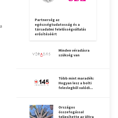
Partnerség az
egészségtudatosság és a
 a
társadalmi felelősségvállalás
erősítéséért
Minden véradásra
szükség van
Több mint maradék:
Hogyan lesz a bolti
feleslegből valódi...
Országos
összefogással
teljesítette az Ultra