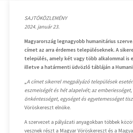
SAJTÓKÖZLEMÉNY
2024. január 23.
Magyarország legnagyobb humanitárius szervez
címet az arra érdemes településeknek. A siker
település, amely két vagy több alkalommal is e
illetve a határmenti üdvözlő tábláján a Humani
„
A címet sikerrel megpályázó települések esetén
eszmeiségét és hét alapelvét; az emberiességet,
önkéntességet, egységet és egyetemességet tiszt
Vöröskereszt elnöke.
A szervezet a pályázati anyagokban többek közöt
vesznek részt a Magyar Vöröskereszt és a Magyar