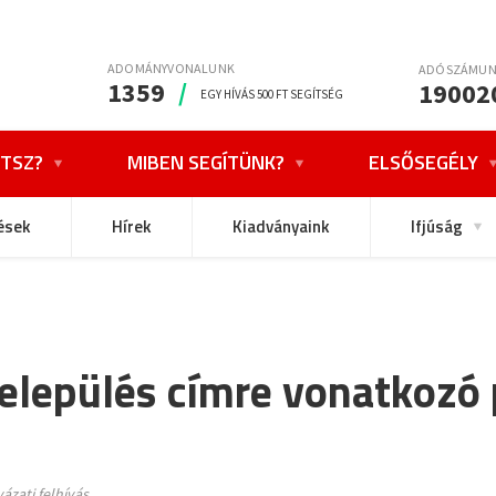
ADOMÁNYVONALUNK
ADÓSZÁMU
1359
/
19002
EGY HÍVÁS 500 FT SEGÍTSÉG
TSZ?
MIBEN SEGÍTÜNK?
ELSŐSEGÉLY
ések
Hírek
Kiadványaink
Ifjúság
Település címre vonatkozó
ázati felhívás