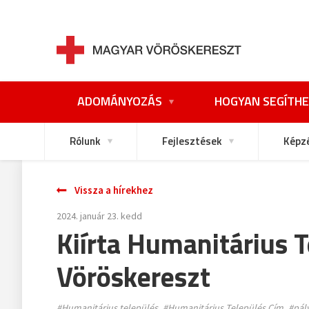
ADOMÁNYOZÁS
HOGYAN SEGÍTHE
Rólunk
Fejlesztések
Képz
Vissza a hírekhez
2024. január 23. kedd
Kiírta Humanitárius 
Vöröskereszt
#Humanitárius település
#Humanitárius Település Cím
#pály