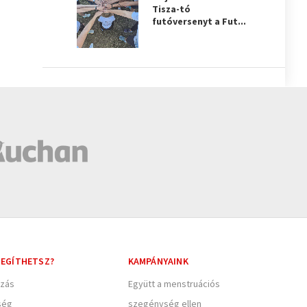
Tisza-tó
futóversenyt a Fut...
EGÍTHETSZ?
KAMPÁNYAINK
zás
Együtt a menstruációs
ség
szegénység ellen