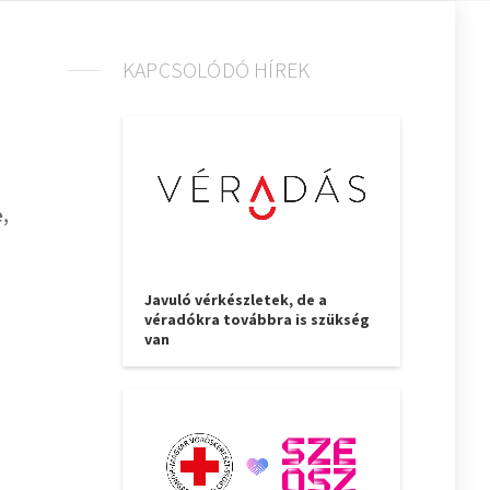
KAPCSOLÓDÓ HÍREK
e,
Javuló vérkészletek, de a
véradókra továbbra is szükség
van