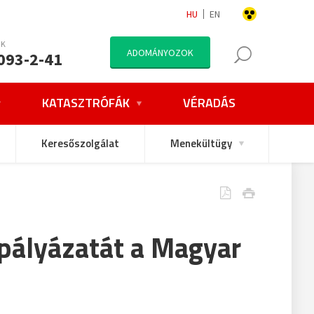
HU
EN
NK
ADOMÁNYOZOK
093-2-41
KATASZTRÓFÁK
VÉRADÁS
Keresőszolgálat
Menekültügy
 pályázatát a Magyar