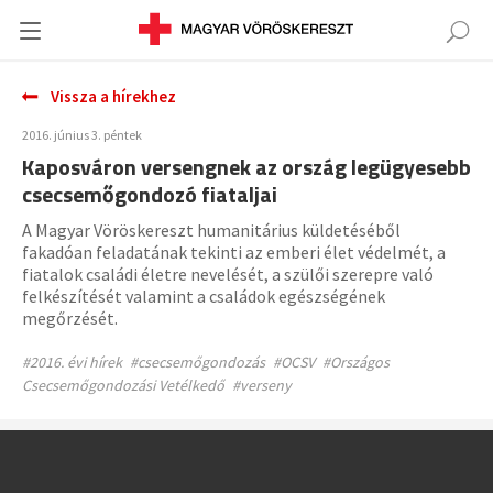
Vissza a hírekhez
2016. június 3. péntek
Kaposváron versengnek az ország legügyesebb
csecsemőgondozó fiataljai
A Magyar Vöröskereszt humanitárius küldetéséből
fakadóan feladatának tekinti az emberi élet védelmét, a
fiatalok családi életre nevelését, a szülői szerepre való
felkészítését valamint a családok egészségének
megőrzését.
#2016. évi hírek
#csecsemőgondozás
#OCSV
#Országos
Csecsemőgondozási Vetélkedő
#verseny