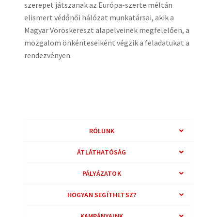
szerepet játszanak az Európa-szerte méltán
elismert védőnői hálózat munkatársai, akik a
Magyar Vöröskereszt alapelveinek megfelelően, a
mozgalom önkénteseiként végzik a feladatukat a
rendezvényen.
RÓLUNK
ÁTLÁTHATÓSÁG
PÁLYÁZATOK
HOGYAN SEGÍTHETSZ?
KAMPÁNYAINK