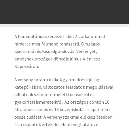
A humanitárius szervezet idén 21. alkalommal
hirdette meg felmenő rendszerű, Országos
Csecsemő- és Kisdedgondozási Versenyét,
amelynek országos döntője június 4-én lesz
Kaposváron.
A verseny során a diákok gyermek és ifjúsági
kategóriában, változatos feladatok megoldásával
adhatnak számot elméleti tudásukról és
gyakorlati ismereteikről. Az országos döntőn 16
általános iskolás és 13 középiskolás​ csapat méri
össze tudását. A verseny szakmai előkészítésében
és a csapatok értékelésében meghatározó