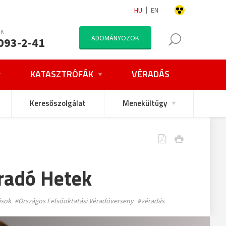
HU
EN
NK
ADOMÁNYOZOK
093-2-41
KATASZTRÓFÁK
VÉRADÁS
Keresőszolgálat
Menekültügy
éradó Hetek
ások
#Országos Felsőoktatási Véradóverseny
#véradás