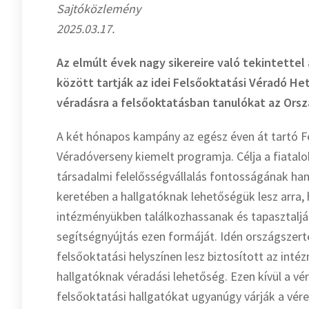
Sajtóközlemény
2025.03.17.
Az elmúlt évek nagy sikereire való tekintettel a
között tartják az idei Felsőoktatási Véradó He
véradásra a felsőoktatásban tanulókat az Orsz
A két hónapos kampány az egész éven át tartó F
Véradóverseny kiemelt programja. Célja a fiatalo
társadalmi felelősségvállalás fontosságának ha
keretében a hallgatóknak lehetőségük lesz arra, 
intézményükben találkozhassanak és tapasztalj
segítségnyújtás ezen formáját. Idén országszert
felsőoktatási helyszínen lesz biztosított az int
hallgatóknak véradási lehetőség. Ezen kívül a vé
felsőoktatási hallgatókat ugyanúgy várják a vére