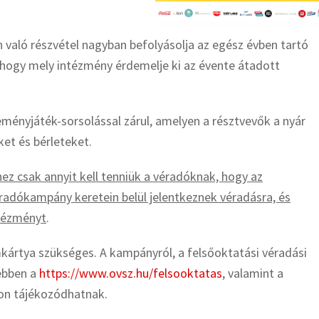
való részvétel nagyban befolyásolja az egész évben tartó
, hogy mely intézmény érdemelje ki az évente átadott
ményjáték-sorsolással zárul, amelyen a résztvevők a nyár
ket és bérleteket.
ez csak annyit kell tenniük a véradóknak, hogy az
véradókampány keretein belül jelentkeznek véradásra, és
ntézményt
.
mkártya szükséges. A kampányról, a felsőoktatási véradási
vebben a
https://www.ovsz.hu/felsooktatas
, valamint a
on tájékozódhatnak.