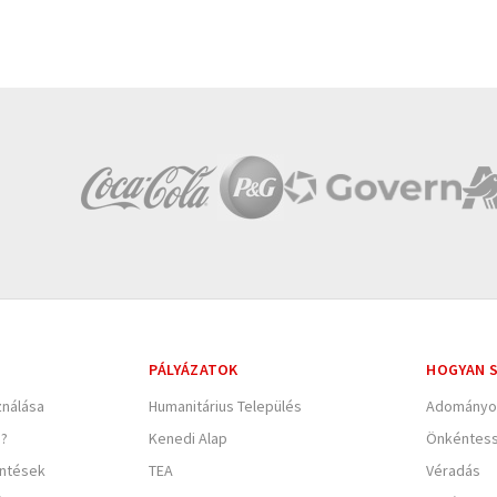
PÁLYÁZATOK
HOGYAN S
nálása
Humanitárius Település
Adományo
e?
Kenedi Alap
Önkéntes
entések
TEA
Véradás