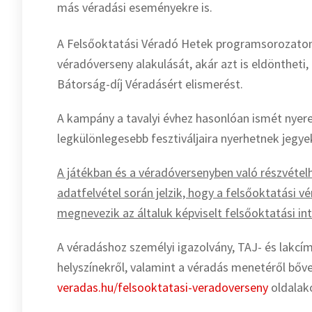
más véradási eseményekre is.
A Felsőoktatási Véradó Hetek programsorozaton 
véradóverseny alakulását, akár azt is eldöntheti
Bátorság-díj Véradásért elismerést.
A kampány a tavalyi évhez hasonlóan ismét nyere
legkülönlegesebb fesztiváljaira nyerhetnek jegye
A játékban
és a véradóversenyben
való részvételh
adatfelvétel során jelzik, hogy a felsőoktatási 
megnevezik az általuk képviselt felsőoktatási i
A véradáshoz személyi igazolvány, TAJ- és lakcí
helyszínekről, valamint a véradás menetéről bő
veradas.hu/felsooktatasi-veradoverseny
oldalak