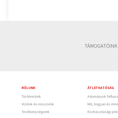
TÁMOGATÓINK
RÓLUNK
ÁTLÁTHATÓSÁG
Történetünk
Adományok felhasz
Víziónk és missziónk
Mit, hogyan és mir
Tevékenységeink
Közhasznúsági jel