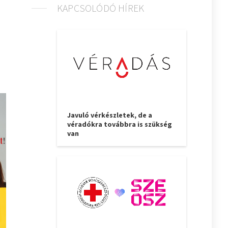
KAPCSOLÓDÓ HÍREK
Javuló vérkészletek, de a
véradókra továbbra is szükség
van