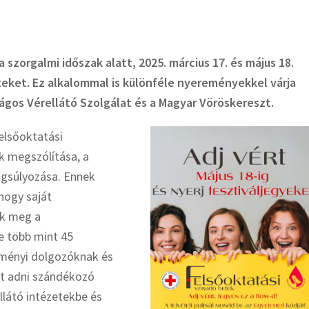
 szorgalmi időszak alatt, 2025. március 17. és május 18.
teket. Ez alkalommal is különféle nyereményekkel várja
ágos Vérellátó Szolgálat és a Magyar Vöröskereszt.
elsőoktatási
k megszólítása, a
ngsúlyozása. Ennek
hogy saját
ák meg a
e több mint 45
ézményi dolgozóknak és
rt adni szándékozó
llátó intézetekbe és