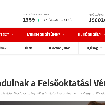
ADOMÁNYVONALUNK
ADÓSZÁMU
1359
/
19002
EGY HÍVÁS 500 FT SEGÍTSÉG
TSZ?
MIBEN SEGÍTÜNK?
ELSŐSEGÉLY
ések
Hírek
Kiadványaink
Ifjúság
ndulnak a Felsőoktatási V
őoktatási Véradókampány
#Felsőoktatási Véradóverseny
#Hallgatói Vérad