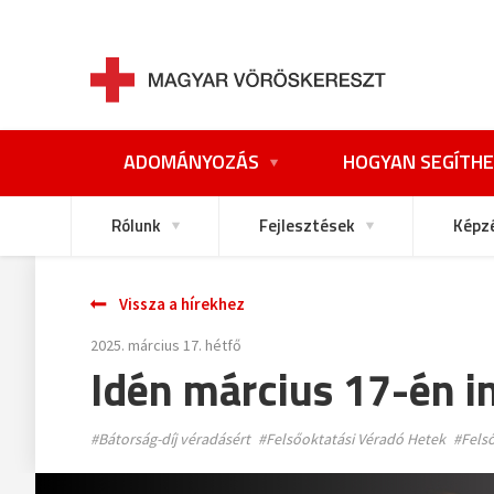
ADOMÁNYOZÁS
HOGYAN SEGÍTHE
Rólunk
Fejlesztések
Képz
Vissza a hírekhez
2025. március 17. hétfő
Idén március 17-én i
#Bátorság-díj véradásért
#Felsőoktatási Véradó Hetek
#Fels