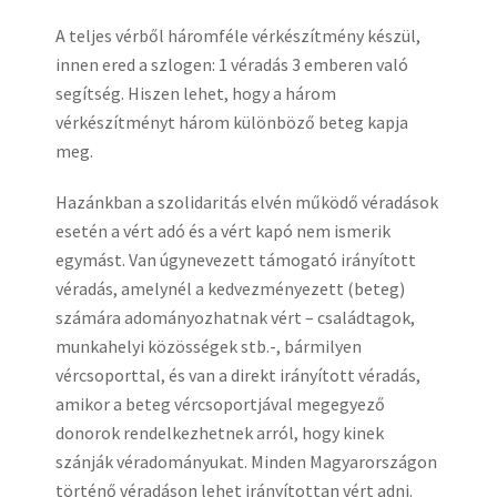
A teljes vérből háromféle vérkészítmény készül,
innen ered a szlogen: 1 véradás 3 emberen való
segítség. Hiszen lehet, hogy a három
vérkészítményt három különböző beteg kapja
meg.
Hazánkban a szolidaritás elvén működő véradások
esetén a vért adó és a vért kapó nem ismerik
egymást. Van úgynevezett támogató irányított
véradás, amelynél a kedvezményezett (beteg)
számára adományozhatnak vért – családtagok,
munkahelyi közösségek stb.-, bármilyen
vércsoporttal, és van a direkt irányított véradás,
amikor a beteg vércsoportjával megegyező
donorok rendelkezhetnek arról, hogy kinek
szánják véradományukat. Minden Magyarországon
történő véradáson lehet irányítottan vért adni.