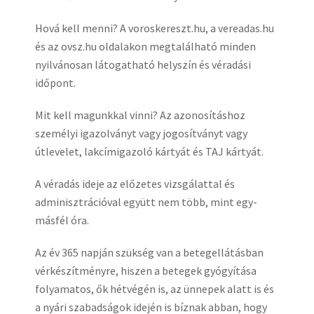
Hová kell menni? A voroskereszt.hu, a vereadas.hu
és az ovsz.hu oldalakon megtalálható minden
nyilvánosan látogatható helyszín és véradási
időpont.
Mit kell magunkkal vinni? Az azonosításhoz
személyi igazolványt vagy jogosítványt vagy
útlevelet, lakcímigazoló kártyát és TAJ kártyát.
A véradás ideje az előzetes vizsgálattal és
adminisztrációval együtt nem több, mint egy-
másfél óra.
Az év 365 napján szükség van a betegellátásban
vérkészítményre, hiszen a betegek gyógyítása
folyamatos, ők hétvégén is, az ünnepek alatt is és
a nyári szabadságok idején is bíznak abban, hogy