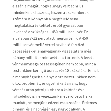
elszánja magát, hogy elmegy vért adni. Ez
mindenkinek hasznos, hiszen a szakemberek
számára is könnyebb a megfelelő véna
megtalálása és telített érből gyorsabban
levehető a szükséges – 450 milliliter – vér. Ez
általában 7-12 perc alatt megtörténik. A 450
milliliter vér mellé vérrel átvihető fertőző
betegségek ellenanyagainak vizsgálatára még
néhány milliliter mintavétel is történik. A levett
vér mennyisége összességében nem több, mint a
testünkben keringő összes vér 10 százaléka. Ennek
a mennyiségnek a hiánya a szervezetünkben nem
okoz problémát, és ügyelni kell arra is, hogy
véradás után pótoljuk vissza a kalóriát és a
folyadékot is, ne végezzünk megerőltető fizikai
munkát, ne menjünk edzeni és uszodába. Érdemes
pihenni és a nap végén egy nagyot aludni. A