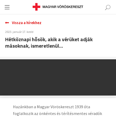
Vissza a hírekhez
2023. január 17. kedd
Hétköznapi hősök, akik a vérüket adják
másoknak, ismeretlenül…
Hazánkban a Magyar Vöröskereszt 1939 óta
foglalkozik az önkéntes és térítésmentes véradók