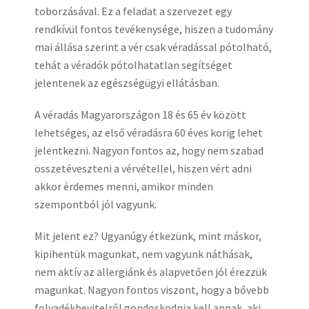
toborzásával. Ez a feladat a szervezet egy
rendkívül fontos tevékenysége, hiszen a tudomány
mai állása szerint a vér csak véradással pótolható,
tehát a véradók pótolhatatlan segítséget
jelentenek az egészségügyi ellátásban.
A véradás Magyarországon 18 és 65 év között
lehetséges, az első véradásra 60 éves korig lehet
jelentkezni. Nagyon fontos az, hogy nem szabad
összetéveszteni a vérvétellel, hiszen vért adni
akkor érdemes menni, amikor minden
szempontból jól vagyunk.
Mit jelent ez? Ugyanúgy étkezünk, mint máskor,
kipihentük magunkat, nem vagyunk náthásak,
nem aktív az allergiánk és alapvetően jól érezzük
magunkat. Nagyon fontos viszont, hogy a bővebb
folyadékbevitelről gondoskodnia kell annak, aki