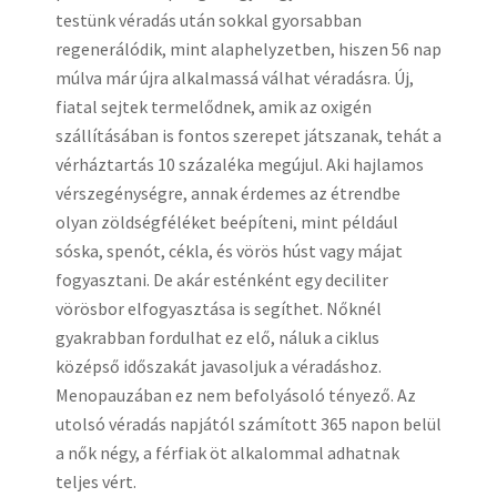
testünk véradás után sokkal gyorsabban
regenerálódik, mint alaphelyzetben, hiszen 56 nap
múlva már újra alkalmassá válhat véradásra. Új,
fiatal sejtek termelődnek, amik az oxigén
szállításában is fontos szerepet játszanak, tehát a
vérháztartás 10 százaléka megújul. Aki hajlamos
vérszegénységre, annak érdemes az étrendbe
olyan zöldségféléket beépíteni, mint például
sóska, spenót, cékla, és vörös húst vagy májat
fogyasztani. De akár esténként egy deciliter
vörösbor elfogyasztása is segíthet. Nőknél
gyakrabban fordulhat ez elő, náluk a ciklus
középső időszakát javasoljuk a véradáshoz.
Menopauzában ez nem befolyásoló tényező. Az
utolsó véradás napjától számított 365 napon belül
a nők négy, a férfiak öt alkalommal adhatnak
teljes vért.