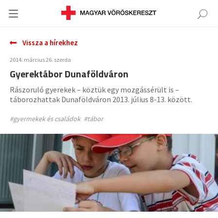
Vissza a hírekhez
2014. március 26. szerda
Gyerektábor Dunaföldváron
Rászoruló gyerekek – köztük egy mozgássérült is –
táborozhattak Dunaföldváron 2013. július 8-13. között.
#gyermekek és családok
#tábor