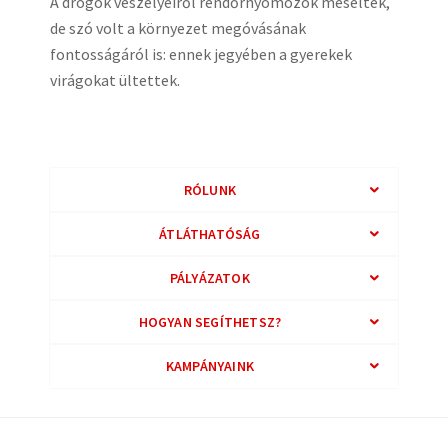
A drogok veszélyeiről rendőrnyomozók meséltek,
de szó volt a környezet megóvásának
fontosságáról is: ennek jegyében a gyerekek
virágokat ültettek.
RÓLUNK
ÁTLÁTHATÓSÁG
PÁLYÁZATOK
HOGYAN SEGÍTHETSZ?
KAMPÁNYAINK