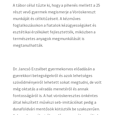
A tábor célul tűzte ki, hogy a pihenés mellett a 25
részt vevő gyermek megismerje a Vöröskereszt
munkáját és célkitűzéseit. A kézműves
foglalkozásokon a fiatalok kézügyességüket és
esztétikai érzéküket fejlesztették, miközben a
természetes anyagok megmunkálását is
megtanulhatták.
Dr. Jancsó Erzsébet gyermekorvos előadásán a
gyerekkori betegségekről és azok lehetséges
szövődményeiről lehetett sokat megtudni, de volt
még oktatás a véradás menetéről és annak
fontosságáról is. A hat vöröskeresztes önkéntes
által készített művészi seb-imitációkat pedig a
dunaföldvári mentősök kötözték be szakszerűen.