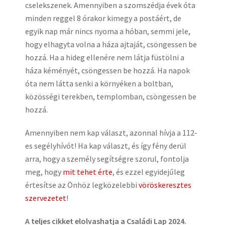
cselekszenek. Amennyiben a szomszédja évek óta
minden reggel 8 órakor kimegy a postáért, de
egyik nap már nincs nyoma a hóban, semmi jele,
hogy elhagyta volna a háza ajtaját, csöngessen be
hozzá. Ha a hideg ellenére nem látja füstölni a
háza kéményét, csöngessen be hozzá. Ha napok
óta nem látta senki a környéken a boltban,
közösségi terekben, templomban, csöngessen be
hozzá.
Amennyiben nem kap választ, azonnal hívja a 112-
es segélyhívót! Ha kap választ, és így fény derül
arra, hogy a személy segítségre szorul, fontolja
meg, hogy
mit tehet érte
, és ezzel egyidejűleg
értesítse az Önhöz legközelebbi
vöröskeresztes
szervezetet
!
A teljes cikket elolvashatja a Családi Lap 2024.