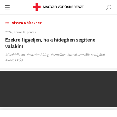
Vissza a hírekhez
2024. január 12. péntek
Ezekre figyeljen, ha a hidegben segítene
valakin!
#Családi Lap
#extrém hideg
#szociális
#utcai szociális szolgálat
#vörös kód