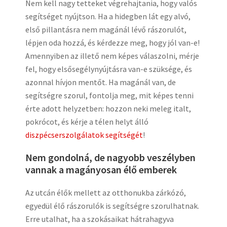
Nem kell nagy tetteket végrehajtania, hogy valós
segítséget nyújtson. Ha a hidegben lát egy alvó,
első pillantásra nem magánál lévő rászorulót,
lépjen oda hozzá, és kérdezze meg, hogy jól van-e!
Amennyiben az illető nem képes válaszolni, mérje
fel, hogy elsősegélynyújtásra van-e szüksége, és
azonnal hívjon mentőt. Ha magánál van, de
segítségre szorul, fontolja meg, mit képes tenni
érte adott helyzetben: hozzon neki meleg italt,
pokrócot, és kérje a télen helyt álló
diszpécserszolgálatok segítségét
!
Nem gondolná, de nagyobb veszélyben
vannak a magányosan élő emberek
Az utcán élők mellett az otthonukba zárkózó,
egyedül élő rászorulók is segítségre szorulhatnak.
Erre utalhat, ha a szokásaikat hátrahagyva