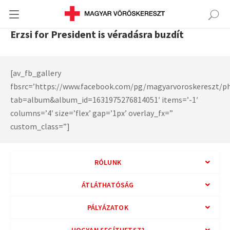
Erzsi for President is véradásra buzdít
[av_fb_gallery
fbsrc=’https://www.facebook.com/pg/magyarvoroskereszt/p
tab=album&album_id=1631975276814051′ items=’-1′
columns=’4′ size=’flex’ gap=’1px’ overlay_fx=”
custom_class=”]
RÓLUNK
ÁTLÁTHATÓSÁG
PÁLYÁZATOK