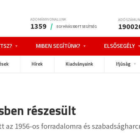
ADOMÁNYVONALUNK
ADÓSZÁMU
1359
/
19002
EGY HÍVÁS 500 FT SEGÍTSÉG
TSZ?
MIBEN SEGÍTÜNK?
ELSŐSEGÉLY
ések
Hírek
Kiadványaink
Ifjúság
sben részesült
 az 1956-os forradalomra és szabadságharc