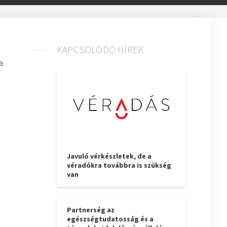
KAPCSOLÓDÓ HÍREK
a
Javuló vérkészletek, de a
véradókra továbbra is szükség
van
Partnerség az
egészségtudatosság és a