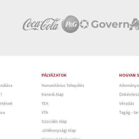
PÁLYÁZATOK
HOGYAN S
nálása
Humanitárius Település
Adományo
e?
Kenedi Alap
Önkéntes
entések
TEA
Véradás
ása
VTA
Tagág - ta
Szociális Alap
Jótékonysági Alap