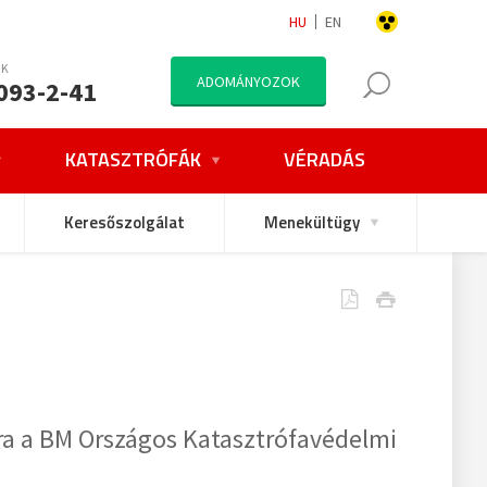
HU
EN
NK
ADOMÁNYOZOK
093-2-41
KATASZTRÓFÁK
VÉRADÁS
Keresőszolgálat
Menekültügy
ra a BM Országos Katasztrófavédelmi