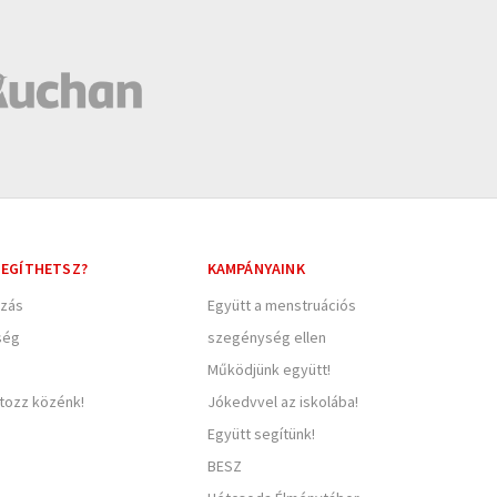
EGÍTHETSZ?
KAMPÁNYAINK
zás
Együtt a menstruációs
ség
szegénység ellen
Működjünk együtt!
rtozz közénk!
Jókedvvel az iskolába!
Együtt segítünk!
BESZ