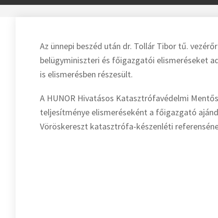
Az ünnepi beszéd után dr. Tollár Tibor tű. vezé
belügyminiszteri és főigazgatói elismeréseket a
is elismerésben részesült.
A HUNOR Hivatásos Katasztrófavédelmi Mentősz
teljesítménye elismeréseként a főigazgató ajá
Vöröskereszt katasztrófa-készenléti referenséne