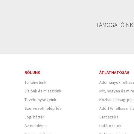
TÁMOGATÓINK
RÓLUNK
ÁTLÁTHATÓSÁG
Történetünk
Adományok felhasz
Víziónk és missziónk
Mit, hogyan és mir
Tevékenységeink
Közhasznúsági jel
Szervezeti felépítés
Adó 1% felhasznál
Jogi háttér
Statisztika
Az embléma
Határozatok