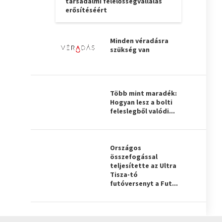
társadalmi felelősségvállalás
erősítéséért
Minden véradásra
szükség van
Több mint maradék:
Hogyan lesz a bolti
feleslegből valódi...
Országos
összefogással
teljesítette az Ultra
Tisza-tó
futóversenyt a Fut...