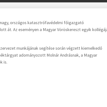
rőrnagy, országos katasztrófavédelmi főigazgató
dott át. Az eseményen a Magyar Vöröskereszt egyik kollégáj
ervezet munkájának segítése során végzett kiemelkedő
ndéktárgyat adományozott Molnár Andrásnak, a Magyar
k is.