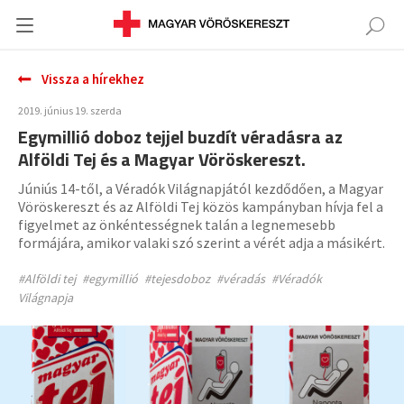
Vissza a hírekhez
2019. június 19. szerda
Egymillió doboz tejjel buzdít véradásra az
Alföldi Tej és a Magyar Vöröskereszt.
Júniús 14-től, a Véradók Világnapjától kezdődően, a Magyar
Vöröskereszt és az Alföldi Tej közös kampányban hívja fel a
figyelmet az önkéntességnek talán a legnemesebb
formájára, amikor valaki szó szerint a vérét adja a másikért.
#Alföldi tej
#egymillió
#tejesdoboz
#véradás
#Véradók
Világnapja