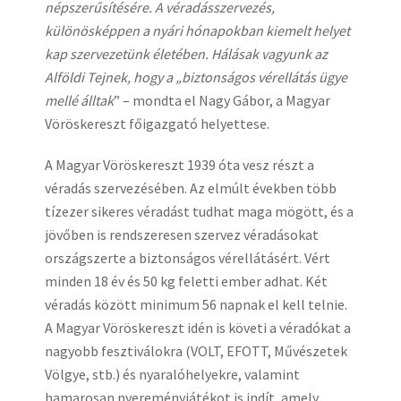
népszerűsítésére. A véradásszervezés,
különösképpen a nyári hónapokban kiemelt helyet
kap szervezetünk életében. Hálásak vagyunk az
Alföldi Tejnek, hogy a „biztonságos vérellátás ügye
mellé álltak
” – mondta el Nagy Gábor, a Magyar
Vöröskereszt főigazgató helyettese.
A Magyar Vöröskereszt 1939 óta vesz részt a
véradás szervezésében. Az elmúlt években több
tízezer sikeres véradást tudhat maga mögött, és a
jövőben is rendszeresen szervez véradásokat
országszerte a biztonságos vérellátásért. Vért
minden 18 év és 50 kg feletti ember adhat. Két
véradás között minimum 56 napnak el kell telnie.
A Magyar Vöröskereszt idén is követi a véradókat a
nagyobb fesztiválokra (VOLT, EFOTT, Művészetek
Völgye, stb.) és nyaralóhelyekre, valamint
hamarosan nyereményjátékot is indít, amely