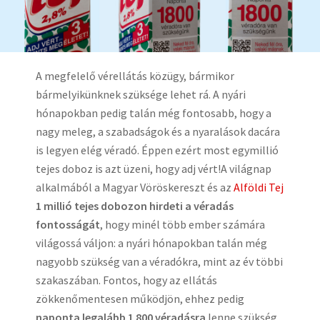
A megfelelő vérellátás közügy, bármikor
bármelyikünknek szüksége lehet rá. A nyári
hónapokban pedig talán még fontosabb, hogy a
nagy meleg, a szabadságok és a nyaralások dacára
is legyen elég véradó. Éppen ezért most egymillió
tejes doboz is azt üzeni, hogy adj vért!A világnap
alkalmából a Magyar Vöröskereszt és az
Alföldi Tej
1 millió tejes dobozon hirdeti a véradás
fontosságát
, hogy minél több ember számára
világossá váljon: a nyári hónapokban talán még
nagyobb szükség van a véradókra, mint az év többi
szakaszában. Fontos, hogy az ellátás
zökkenőmentesen működjön, ehhez pedig
naponta legalább 1 800 véradásra
lenne szükség.