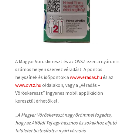
A Magyar Vöröskereszt és az OVSZ ezen a nyáron is
számos helyen szervez véradást. A pontos
helyszínek és időpontok a
www.veradas.hu
és az
www.ovsz.hu
oldalakon, vagy a „Véradás –
Vöröskereszt” ingyenes mobil applikáción
keresztül érhetők el .
„A Magyar Vöröskereszt nagy örömmel fogadta,
hogy az Alföldi Tej egy hasznos és sokakhoz eljutó
felületet biztosított a nyári véradás