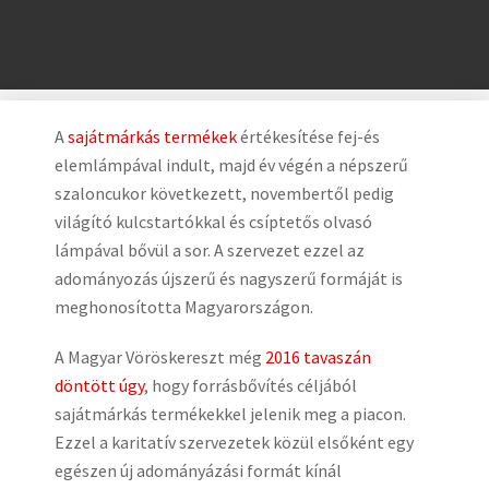
A
sajátmárkás termékek
értékesítése fej-és
elemlámpával indult, majd év végén a népszerű
szaloncukor következett, novembertől pedig
világító kulcstartókkal és csíptetős olvasó
lámpával bővül a sor. A szervezet ezzel az
adományozás újszerű és nagyszerű formáját is
meghonosította Magyarországon.
A Magyar Vöröskereszt még
2016 tavaszán
döntött úgy
, hogy forrásbővítés céljából
sajátmárkás termékekkel jelenik meg a piacon.
Ezzel a karitatív szervezetek közül elsőként egy
egészen új adományázási formát kínál