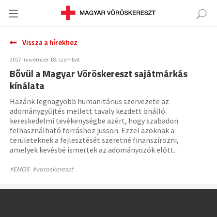
Vissza a hírekhez
2017. november 18. szombat
Bővül a Magyar Vöröskereszt sajátmárkás
kínálata
Hazánk legnagyobb humanitárius szervezete az
adománygyűjtés mellett tavaly kezdett önálló
kereskedelmi tevékenységbe azért, hogy szabadon
felhasználható forráshoz jusson. Ezzel azoknak a
területeknek a fejlesztését szeretné finanszírozni,
amelyek kevésbé ismertek az adományozók előtt.
#EMOS
#voroskereszt