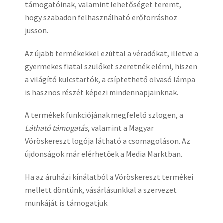
támogatóinak, valamint lehetőséget teremt,
hogy szabadon felhasználható erőforráshoz
jusson.
Az újabb termékekkel ezúttal a véradókat, illetve a
gyermekes fiatal szülőket szeretnék elérni, hiszen
a világító kulcstartók, a csíptethető olvasó lámpa
is hasznos részét képezi mindennapjainknak.
A termékek funkciójának megfelelő szlogen, a
Látható támogatás
, valamint a Magyar
Vöröskereszt logója látható a csomagoláson. Az
újdonságok már elérhetőek a Media Marktban.
Ha az áruházi kínálatból a Vöröskereszt termékei
mellett döntünk, vásárlásunkkal a szervezet
munkáját is támogatjuk.