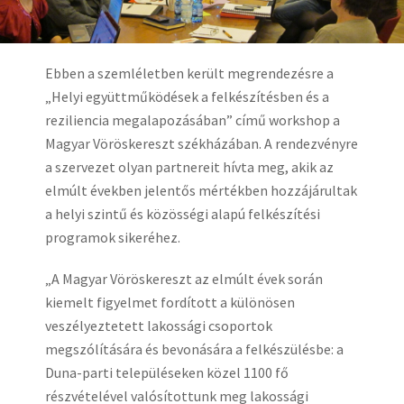
Ebben a szemléletben került megrendezésre a
„Helyi együttműködések a felkészítésben és a
reziliencia megalapozásában” című workshop a
Magyar Vöröskereszt székházában. A rendezvényre
a szervezet olyan partnereit hívta meg, akik az
elmúlt években jelentős mértékben hozzájárultak
a helyi szintű és közösségi alapú felkészítési
programok sikeréhez.
„A Magyar Vöröskereszt az elmúlt évek során
kiemelt figyelmet fordított a különösen
veszélyeztetett lakossági csoportok
megszólítására és bevonására a felkészülésbe: a
Duna-parti településeken közel 1100 fő
részvételével valósítottunk meg lakossági