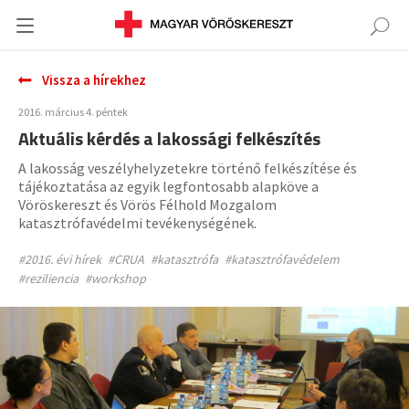
Vissza a hírekhez
2016. március 4. péntek
Aktuális kérdés a lakossági felkészítés
A lakosság veszélyhelyzetekre történő felkészítése és
tájékoztatása az egyik legfontosabb alapköve a
Vöröskereszt és Vörös Félhold Mozgalom
katasztrófavédelmi tevékenységének.
#2016. évi hírek
#CRUA
#katasztrófa
#katasztrófavédelem
#reziliencia
#workshop