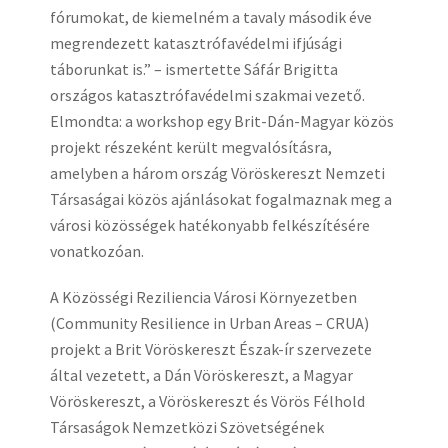
fórumokat, de kiemelném a tavaly második éve
megrendezett katasztrófavédelmi ifjúsági
táborunkat is.” – ismertette Sáfár Brigitta
országos katasztrófavédelmi szakmai vezető.
Elmondta: a workshop egy Brit-Dán-Magyar közös
projekt részeként került megvalósításra,
amelyben a három ország Vöröskereszt Nemzeti
Társaságai közös ajánlásokat fogalmaznak meg a
városi közösségek hatékonyabb felkészítésére
vonatkozóan.
A Közösségi Reziliencia Városi Környezetben
(Community Resilience in Urban Areas – CRUA)
projekt a Brit Vöröskereszt Észak-ír szervezete
által vezetett, a Dán Vöröskereszt, a Magyar
Vöröskereszt, a Vöröskereszt és Vörös Félhold
Társaságok Nemzetközi Szövetségének