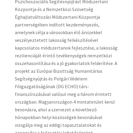
Pszichoszociális Segítésnyújtást Módszertani
Központja és a Nemzetközi Szövetség
Éghajlatváltozási Módszertani Központja
partnerségében indított kezdeményezés,
amelynek célja a városokban élő árvizekkel
veszélyeztetett lakosság felkészítésével
kapcsolatos módszertanok fejlesztése, a lakosság
rezilienciáját érintő tevékenységek nemzetközi
összehasonlítása és a jó gyakorlatok felderítése. A
projekt az Európai Bizottság Humanitárius
Segítségnyújtás és Polgári Védelem
Főigazgatóságának (DG ECHO) társ-
finanszírozásával valósul meg a három érintett
országban. Magyarországon 4 mintaterület kerül
bevonásra, ahol a szervezet a következő
hónapokban helyi közösségek bevonásával
vizsgálja meg az eddigi tapasztalatokat és
azonosítja a fejlesztési lehetőségeket.