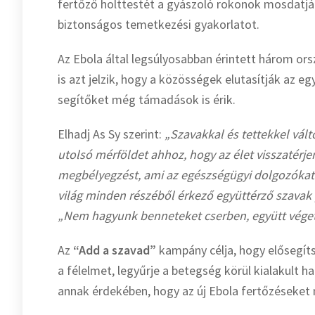
fertőző holttestét a gyászoló rokonok mosdatják
biztonságos temetkezési gyakorlatot.
Az Ebola által legsúlyosabban érintett három ors
is azt jelzik, hogy a közösségek elutasítják az
segítőket még támadások is érik.
Elhadj As Sy szerint:
„Szavakkal és tettekkel vál
utolsó mérföldet ahhoz, hogy az élet visszatérj
megbélyegzést, ami az egészségügyi dolgozókat é
világ minden részéből érkező együttérző szavak
„Nem hagyunk benneteket cserben, együtt véget
Az
“Add a szavad
”
kampány célja, hogy elősegíts
a félelmet, legyűrje a betegség körül kialakult
annak érdekében, hogy az új Ebola fertőzéseket 