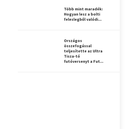
Több mint maradék:
Hogyan lesz a bolti
feleslegből valódi...
Országos
összefogással
teljesítette az Ultra
Tisza-tó
futóversenyt a Fut...
s