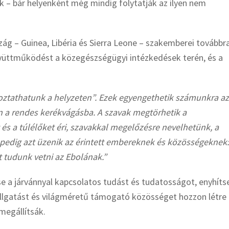
 – bár helyenként még mindig folytatják az ilyen nem
zág – Guinea, Libéria és Sierra Leone – szakemberei továbbr
 együttműködést a közegészségügyi intézkedések terén, és a
toztathatunk a helyzeten”. Ezek egyengethetik számunkra az
en a rendes kerékvágásba. A szavak megtörhetik a
s a túlélőket éri, szavakkal megelőzésre nevelhetünk, a
 pedig azt üzenik az érintett embereknek és közösségeknek:
 tudunk vetni az Ebolának.”
e a járvánnyal kapcsolatos tudást és tudatosságot, enyhíts
 hallgatást és világméretű támogató közösséget hozzon létre
megállítsák.