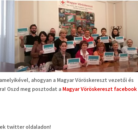
alamelyikével, ahogyan a Magyar Vöröskereszt vezetői és
okra! Oszd meg posztodat a
Magyar Vöröskereszt facebook
nek twitter oldaladon!