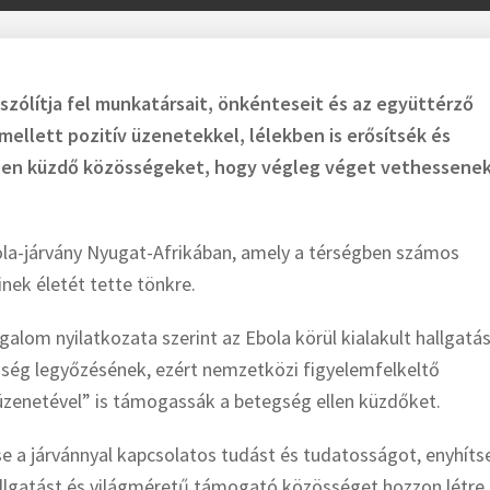
szólítja fel munkatársait, önkénteseit és az együttérző
ellett pozitív üzenetekkel, lélekben is erősítsék és
ellen küzdő közösségeket, hogy végleg véget vethessene
bola-járvány Nyugat-Afrikában, amely a térségben számos
nek életét tette tönkre.
lom nyilatkozata szerint az Ebola körül kialakult hallgatá
gség legyőzésének, ezért nemzetközi figyelemfelkeltő
zenetével” is támogassák a betegség ellen küzdőket.
e a járvánnyal kapcsolatos tudást és tudatosságot, enyhíts
 hallgatást és világméretű támogató közösséget hozzon létre