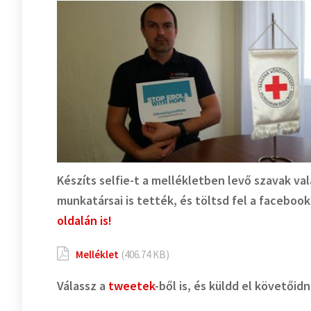
Készíts selfie-t a mellékletben levő szavak v
munkatársai is tették, és töltsd fel a facebo
oldalán is!
Melléklet
(406.74 KB)
Válassz a
tweetek
-ből is, és küldd el követőid