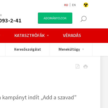
HU
EN
NK
ADOMÁNYOZOK
093-2-41
KATASZTRÓFÁK
VÉRADÁS
Keresőszolgálat
Menekültügy
om kampányt indít „Add a szavad”