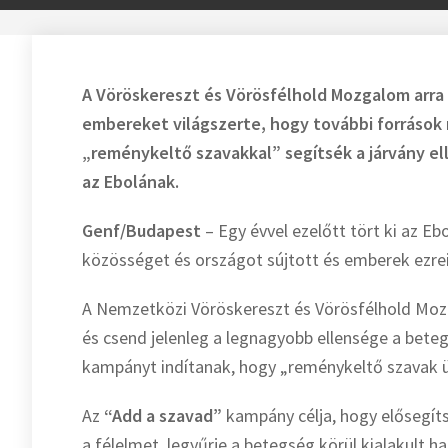
A Vöröskereszt és Vörösfélhold Mozgalom arra 
embereket világszerte, hogy további források m
„reménykeltő szavakkal” segítsék a járvány 
az Ebolának.
Genf/Budapest
– Egy évvel ezelőtt tört ki az E
közösséget és országot sújtott és emberek ezrei
A Nemzetközi Vöröskereszt és Vörösfélhold Mozga
és csend jelenleg a legnagyobb ellensége a bete
kampányt indítanak, hogy „reménykeltő szavak ü
Az
“Add a szavad
”
kampány célja, hogy elősegíts
a félelmet, legyűrje a betegség körül kialakult