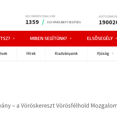
ADOMÁNYVONALUNK
ADÓSZÁMU
1359
/
19002
EGY HÍVÁS 500 FT SEGÍTSÉG
TSZ?
MIBEN SEGÍTÜNK?
ELSŐSEGÉLY
ések
Hírek
Kiadványaink
Ifjúság
járvány – a Vöröskereszt Vörösfélhold Mozgal