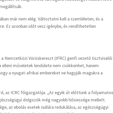
megállítsák.
ban már nem elég. Változtatni kell a szemléleten, és a
re. Ez azonban időt vesz igénybe, és rendíthetetlen
a Nemzetközi Vöröskereszt (IFRC) genfi vezető tisztviselői
ola elleni műveletek lendülete nem csökkenhet, hanem
hogy a nyugat-afrikai embereket ne hagyják magukra a
ord, az ICRC főigazgatója. „Az egyik út előttünk a folyamato
 egészségügyi dolgozók még nagyobb hősiessége mellett.
ége, az ebolás esetek nullára redukálása, az egészségügyi