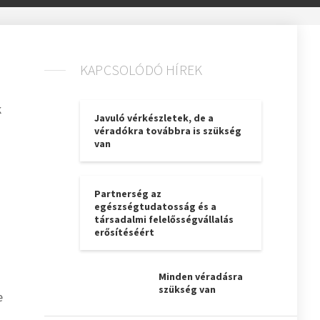
KAPCSOLÓDÓ HÍREK
k
Javuló vérkészletek, de a
véradókra továbbra is szükség
van
Partnerség az
egészségtudatosság és a
s
társadalmi felelősségvállalás
erősítéséért
Minden véradásra
szükség van
e