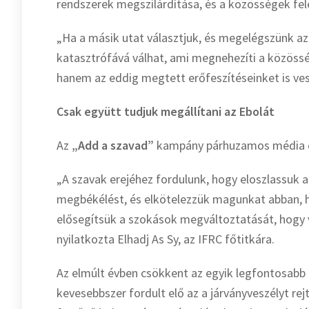
rendszerek megszilárdítása, és a közösségek felé
„Ha a másik utat választjuk, és megelégszünk az
katasztrófává válhat, ami megnehezíti a közössé
hanem az eddig megtett erőfeszítéseinket is ves
Csak együtt tudjuk megállítani az Ebolát
Az
„Add a szavad”
kampány párhuzamos média es
„A szavak erejéhez fordulunk, hogy eloszlassuk a
megbékélést, és elkötelezzük magunkat abban, ho
elősegítsük a szokások megváltoztatását, hogy v
nyilatkozta Elhadj As Sy, az IFRC főtitkára.
Az elmúlt évben csökkent az egyik legfontosabb 
kevesebbszer fordult elő az a járványveszélyt rej