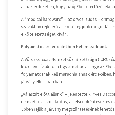
annak érdekében, hogy az új Ebola fertőzéseket 
A “medical hardware” – az orvosi tudás – önmagá
szavakban rejlő erő a lehető legjobb megoldás er
elkötelezettséget kíván.
Folyamatosan lendületben kell maradnunk
A Vöröskereszt Nemzetközi Bizottsága (ICRC) és 
közösen hívják fel a figyelmet arra, hogy az Eb
folyamatosnak kell maradnia annak érdekében, 
járvány elleni harcban.
„Válaszút előtt állunk” – jelentette ki Yves Dacc
nemzetközi szolidaritás, a helyi önkéntesek és
Ebben rejlik a járvány megszüntetésének lehetős