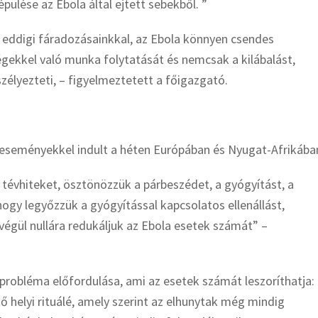
pülése az Ebola által ejtett sebekből. ”
 eddigi fáradozásainkkal, az Ebola könnyen csendes
gekkel való munka folytatását és nemcsak a kilábalást,
zélyezteti, – figyelmeztetett a főigazgató.
eményekkel indult a héten Európában és Nyugat-Afrikába
 tévhiteket, ösztönözzük a párbeszédet, a gyógyítást, a
gy legyőzzük a gyógyítással kapcsolatos ellenállást,
égül nullára redukáljuk az Ebola esetek számát” –
probléma előfordulása, ami az esetek számát leszoríthatja:
tő helyi rituálé, amely szerint az elhunytak még mindig