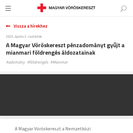
Vissza a hírekhez
2025. április 3. csütörtök
A Magyar Vöröskereszt pénzadományt gyűjt a
mianmari földrengés áldozatainak
#adomány
#földrengés
#Mianmar
A Magyar Vöröskereszt a Nemzetközi