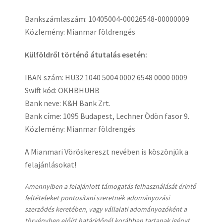
Bankszámlaszám: 10405004-00026548-00000009
Közlemény: Mianmar földrengés
Külföldről történő átutalás esetén:
IBAN szám: HU32 1040 5004 0002 6548 0000 0009
Swift kód: OKHBHUHB
Bank neve: K&H Bank Zrt.
Bank címe: 1095 Budapest, Lechner Ödön fasor 9.
Közlemény: Mianmar földrengés
A Mianmari Vöröskereszt nevében is köszönjük a
felajánlásokat!
Amennyiben a felajánlott támogatás felhasználását érintő
feltételeket pontosítani szeretnék adományozási
szerződés keretében, vagy vállalati adományozóként a
törvényben előírt határidőnél korábban tartanak igényt