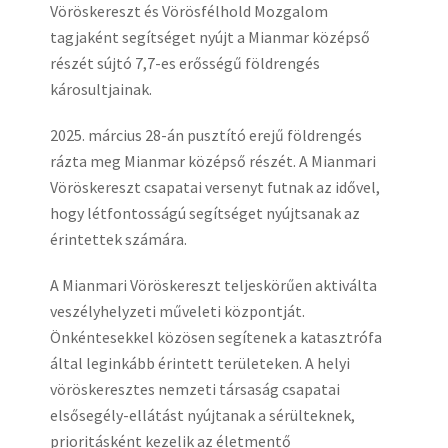
Vöröskereszt és Vörösfélhold Mozgalom
tagjaként segítséget nyújt a Mianmar középső
részét sújtó 7,7-es erősségű földrengés
károsultjainak.
2025. március 28-án pusztító erejű földrengés
rázta meg Mianmar középső részét. A Mianmari
Vöröskereszt csapatai versenyt futnak az idővel,
hogy létfontosságú segítséget nyújtsanak az
érintettek számára.
A Mianmari Vöröskereszt teljeskörűen aktiválta
veszélyhelyzeti műveleti központját.
Önkéntesekkel közösen segítenek a katasztrófa
által leginkább érintett területeken. A helyi
vöröskeresztes nemzeti társaság csapatai
elsősegély-ellátást nyújtanak a sérülteknek,
prioritásként kezelik az életmentő