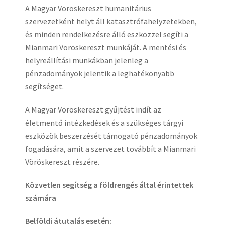
A Magyar Vöröskereszt humanitárius
szervezetként helyt áll katasztrófahelyzetekben,
és minden rendelkezésre álló eszközzel segíti a
Mianmari Vöröskereszt munkáját. A mentési és
helyreállítási munkákban jelenleg a
pénzadományok jelentik a leghatékonyabb
segítséget.
A Magyar Vöröskereszt gyűjtést indít az
életmentő intézkedések és a szükséges tárgyi
eszközök beszerzését támogató pénzadományok
fogadására, amit a szervezet továbbít a Mianmari
Vöröskereszt részére.
Közvetlen segítség a földrengés által érintettek
számára
Belföldi átutalás esetén: