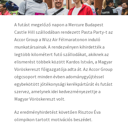
A futást megelőző napon a Mercure Budapest
Castle Hill szállodában rendezett Pasta Party-t az
Accor Group a Wizz Air Félmaratonon induló
munkatársainak. A rendezvényen kihirdették a
legtöbb kilométert futó szállodákat, akiknek az
elismerést többek között Kardos István, a Magyar
Vöröskereszt főigazgatója adta át. Az Accor Group
cégcsoport minden évben adománygyűjtéssel
egybekötött jótékonysági kerékpártúrát és futást
szervez, amelynek idei kedvezményezettje a
Magyar Vöröskereszt volt.
Az eredményhirdetést követően Risztov Éva
olimpikon tartott motivációs beszédet.