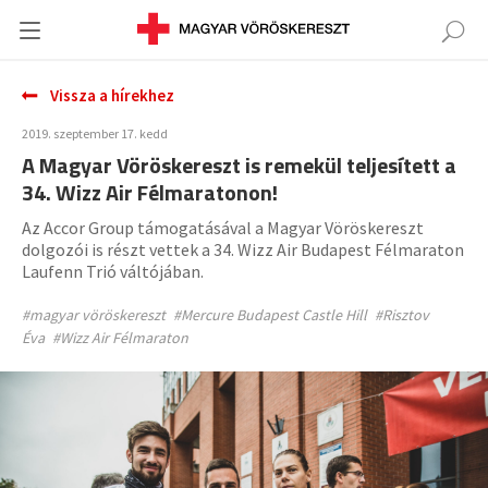
Vissza a hírekhez
2019. szeptember 17. kedd
A Magyar Vöröskereszt is remekül teljesített a
34. Wizz Air Félmaratonon!
Az Accor Group támogatásával a Magyar Vöröskereszt
dolgozói is részt vettek a 34. Wizz Air Budapest Félmaraton
Laufenn Trió váltójában.
#magyar vöröskereszt
#Mercure Budapest Castle Hill
#Risztov
Éva
#Wizz Air Félmaraton